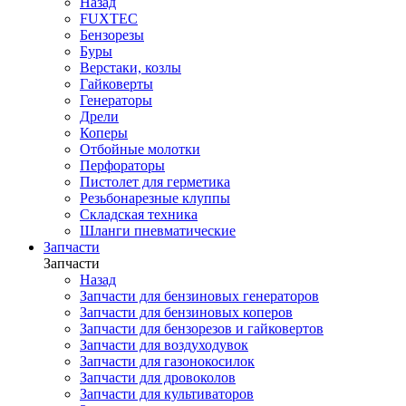
Назад
FUXTEC
Бензорезы
Буры
Верстаки, козлы
Гайковерты
Генераторы
Дрели
Коперы
Отбойные молотки
Перфораторы
Пистолет для герметика
Резьбонарезные клуппы
Складская техника
Шланги пневматические
Запчасти
Запчасти
Назад
Запчасти для бензиновых генераторов
Запчасти для бензиновых коперов
Запчасти для бензорезов и гайковертов
Запчасти для воздуходувок
Запчасти для газонокосилок
Запчасти для дровоколов
Запчасти для культиваторов