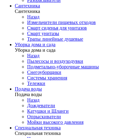
Разбрасыватели
Сантехника
Сантехника
Назад
Измельчители пищевых отходов
Смарт сиденья для унитазов
Смарт унитазы
Трапы линейные душевые
Уборка дома и сада
Уборка дома и сада
Назад
Пылесосы и воздуходувки
Подметально-уборочные машины
Снегоуборщики
Системы хранения
Тележки
Подача воды
Подача воды
Назад
Дождеватели
Катушки и Шланги
Опрыскиватели
Мойки высокого давления
Специальная техника
Специальная техника