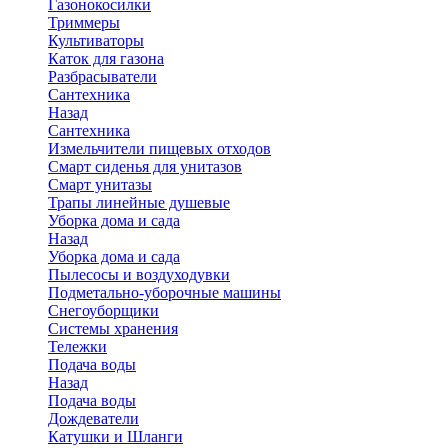
Газонокосилки
Триммеры
Культиваторы
Каток для газона
Разбрасыватели
Сантехника
Назад
Сантехника
Измельчители пищевых отходов
Смарт сиденья для унитазов
Смарт унитазы
Трапы линейные душевые
Уборка дома и сада
Назад
Уборка дома и сада
Пылесосы и воздуходувки
Подметально-уборочные машины
Снегоуборщики
Системы хранения
Тележки
Подача воды
Назад
Подача воды
Дождеватели
Катушки и Шланги