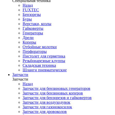
Специальная техника
Назад
FUXTEC
Бензорезы
Буры
Верстаки, козлы
Гайковерты
Генераторы
Дрели
Коперы
Отбойные молотки
Перфораторы
Пистолет для герметика
Резьбонарезные клуппы
Складская техника
Шланги пневматические
Запчасти
Запчасти
Назад
Запчасти для бензиновых генераторов
Запчасти для бензиновых коперов
Запчасти для бензорезов и гайковертов
Запчасти для воздуходувок
Запчасти для газонокосилок
Запчасти для дровоколов