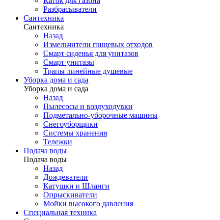
Каток для газона
Разбрасыватели
Сантехника
Сантехника
Назад
Измельчители пищевых отходов
Смарт сиденья для унитазов
Смарт унитазы
Трапы линейные душевые
Уборка дома и сада
Уборка дома и сада
Назад
Пылесосы и воздуходувки
Подметально-уборочные машины
Снегоуборщики
Системы хранения
Тележки
Подача воды
Подача воды
Назад
Дождеватели
Катушки и Шланги
Опрыскиватели
Мойки высокого давления
Специальная техника