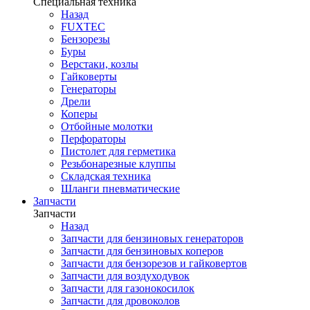
Специальная техника
Назад
FUXTEC
Бензорезы
Буры
Верстаки, козлы
Гайковерты
Генераторы
Дрели
Коперы
Отбойные молотки
Перфораторы
Пистолет для герметика
Резьбонарезные клуппы
Складская техника
Шланги пневматические
Запчасти
Запчасти
Назад
Запчасти для бензиновых генераторов
Запчасти для бензиновых коперов
Запчасти для бензорезов и гайковертов
Запчасти для воздуходувок
Запчасти для газонокосилок
Запчасти для дровоколов