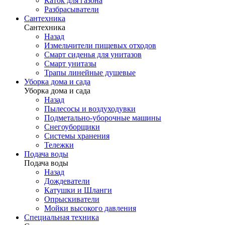
Каток для газона
Разбрасыватели
Сантехника
Сантехника
Назад
Измельчители пищевых отходов
Смарт сиденья для унитазов
Смарт унитазы
Трапы линейные душевые
Уборка дома и сада
Уборка дома и сада
Назад
Пылесосы и воздуходувки
Подметально-уборочные машины
Снегоуборщики
Системы хранения
Тележки
Подача воды
Подача воды
Назад
Дождеватели
Катушки и Шланги
Опрыскиватели
Мойки высокого давления
Специальная техника