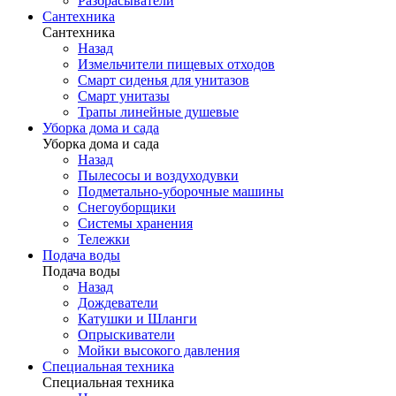
Разбрасыватели
Сантехника
Сантехника
Назад
Измельчители пищевых отходов
Смарт сиденья для унитазов
Смарт унитазы
Трапы линейные душевые
Уборка дома и сада
Уборка дома и сада
Назад
Пылесосы и воздуходувки
Подметально-уборочные машины
Снегоуборщики
Системы хранения
Тележки
Подача воды
Подача воды
Назад
Дождеватели
Катушки и Шланги
Опрыскиватели
Мойки высокого давления
Специальная техника
Специальная техника