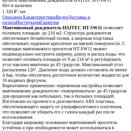
Купить Маятниковый дождеватель HAITEC HT-SW11
Нет в наличии
1 320 ₽
/ шт.
Описание
Характеристики
Видео
Доставка и
оплата
Инструкция
Гарантия
Маятниковый дождеватель HAITEC HT-SW11
позволяет
поливать площади до 216 м2. Структура дождевателя
обеспечивает беззаботный полив, а широкая подставка
обеспечивает надежное крепление на мягкой поверхности. С
помощью маятникового оросителя HT-SW11 можно
индивидуально настроить ширину, длину и расход воды, что
позволяет поливать площади от 9 до 216 м² и регулировать
угол наклона маятника до 45 градусов. Максимальный угол
распыления 120°. Давление воды должно составлять не менее
4 бар, чтобы обеспечить достаточное количество жидкости для
16 водяных форсунок.
Вариативное применение: переменная настройка позволяет
маятниковому дождевателю «поворачиваться» до 45 градусов
для орошения как небольших, так и больших площадей.
Изготовлен из прочного и долговечного ABS пластика,
обеспечивающего защиту от ультрафиолетового излучения,
что позволяет не убирать его с газона каждый раз после
использования.
Благодаря широкому основанию маятниковый ороситель
устойчив и при необходимости может использоваться в