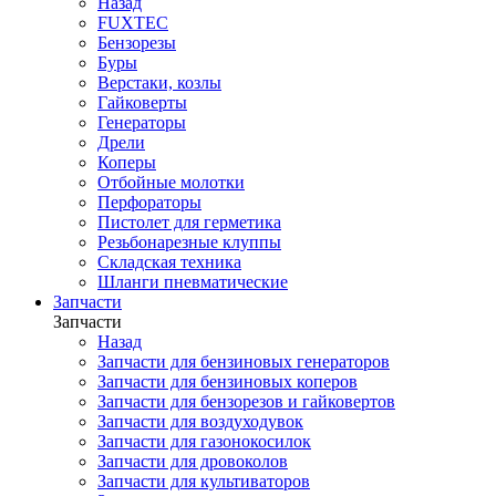
Назад
FUXTEC
Бензорезы
Буры
Верстаки, козлы
Гайковерты
Генераторы
Дрели
Коперы
Отбойные молотки
Перфораторы
Пистолет для герметика
Резьбонарезные клуппы
Складская техника
Шланги пневматические
Запчасти
Запчасти
Назад
Запчасти для бензиновых генераторов
Запчасти для бензиновых коперов
Запчасти для бензорезов и гайковертов
Запчасти для воздуходувок
Запчасти для газонокосилок
Запчасти для дровоколов
Запчасти для культиваторов