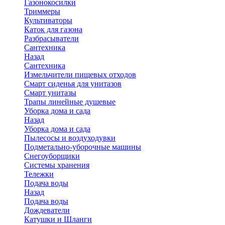
Газонокосилки
Триммеры
Культиваторы
Каток для газона
Разбрасыватели
Сантехника
Назад
Сантехника
Измельчители пищевых отходов
Смарт сиденья для унитазов
Смарт унитазы
Трапы линейные душевые
Уборка дома и сада
Назад
Уборка дома и сада
Пылесосы и воздуходувки
Подметально-уборочные машины
Снегоуборщики
Системы хранения
Тележки
Подача воды
Назад
Подача воды
Дождеватели
Катушки и Шланги