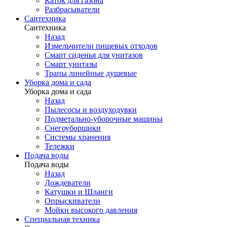
Каток для газона
Разбрасыватели
Сантехника
Сантехника
Назад
Измельчители пищевых отходов
Смарт сиденья для унитазов
Смарт унитазы
Трапы линейные душевые
Уборка дома и сада
Уборка дома и сада
Назад
Пылесосы и воздуходувки
Подметально-уборочные машины
Снегоуборщики
Системы хранения
Тележки
Подача воды
Подача воды
Назад
Дождеватели
Катушки и Шланги
Опрыскиватели
Мойки высокого давления
Специальная техника