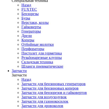
Специальная техника
Назад
FUXTEC
Бензорезы
Буры
Верстаки, козлы
Гайковерты
Генераторы
Дрели
Коперы
Отбойные молотки
Перфораторы
Пистолет для герметика
Резьбонарезные клуппы
Складская техника
Шланги пневматические
Запчасти
Запчасти
Назад
Запчасти для бензиновых генераторов
Запчасти для бензиновых коперов
Запчасти для бензорезов и гайковертов
Запчасти для воздуходувок
Запчасти для газонокосилок
Запчасти для дровоколов