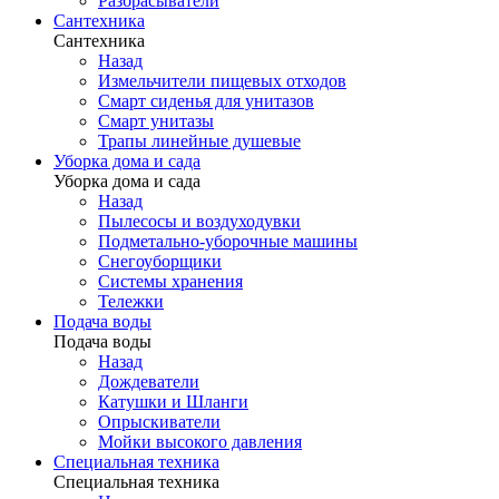
Разбрасыватели
Сантехника
Сантехника
Назад
Измельчители пищевых отходов
Смарт сиденья для унитазов
Смарт унитазы
Трапы линейные душевые
Уборка дома и сада
Уборка дома и сада
Назад
Пылесосы и воздуходувки
Подметально-уборочные машины
Снегоуборщики
Системы хранения
Тележки
Подача воды
Подача воды
Назад
Дождеватели
Катушки и Шланги
Опрыскиватели
Мойки высокого давления
Специальная техника
Специальная техника