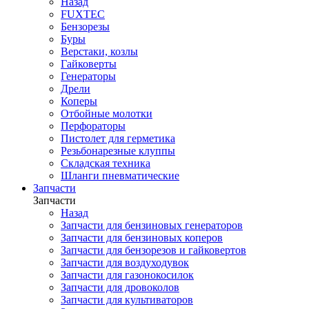
Назад
FUXTEC
Бензорезы
Буры
Верстаки, козлы
Гайковерты
Генераторы
Дрели
Коперы
Отбойные молотки
Перфораторы
Пистолет для герметика
Резьбонарезные клуппы
Складская техника
Шланги пневматические
Запчасти
Запчасти
Назад
Запчасти для бензиновых генераторов
Запчасти для бензиновых коперов
Запчасти для бензорезов и гайковертов
Запчасти для воздуходувок
Запчасти для газонокосилок
Запчасти для дровоколов
Запчасти для культиваторов