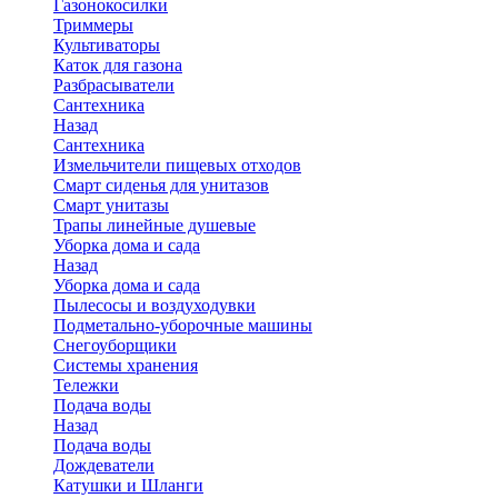
Газонокосилки
Триммеры
Культиваторы
Каток для газона
Разбрасыватели
Сантехника
Назад
Сантехника
Измельчители пищевых отходов
Смарт сиденья для унитазов
Смарт унитазы
Трапы линейные душевые
Уборка дома и сада
Назад
Уборка дома и сада
Пылесосы и воздуходувки
Подметально-уборочные машины
Снегоуборщики
Системы хранения
Тележки
Подача воды
Назад
Подача воды
Дождеватели
Катушки и Шланги