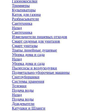
Газонокосилки
Триммеры
Культиваторы
Каток для газона
Разбрасыватели
Сантехника
Назад
Сантехника
Измельчители пищевых отходов
Смарт сиденья для унитазов
Смарт унитазы
Трапы линейные душевые
Уборка дома и сада
Назад
Уборка дома и сада
Пылесосы и воздуходувки
Подметально-уборочные машины
Снегоуборщики
Системы хранения
Тележки
Подача воды
Назад
Подача воды
Дождеватели
Катушки и Шланги