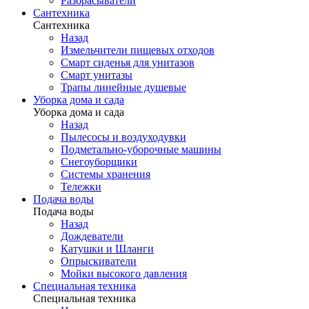
Разбрасыватели
Сантехника
Сантехника
Назад
Измельчители пищевых отходов
Смарт сиденья для унитазов
Смарт унитазы
Трапы линейные душевые
Уборка дома и сада
Уборка дома и сада
Назад
Пылесосы и воздуходувки
Подметально-уборочные машины
Снегоуборщики
Системы хранения
Тележки
Подача воды
Подача воды
Назад
Дождеватели
Катушки и Шланги
Опрыскиватели
Мойки высокого давления
Специальная техника
Специальная техника