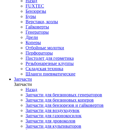
Назад
FUXTEC
Бензорезы
Буры
Верстаки, козлы
Гайковерты
Генераторы
Дрели
Коперы
Отбойные молотки
Перфораторы
Пистолет для герметика
Резьбонарезные клуппы
Складская техника
Шланги пневматические
Запчасти
Запчасти
Назад
Запчасти для бензиновых генераторов
Запчасти для бензиновых коперов
Запчасти для бензорезов и гайковертов
Запчасти для воздуходувок
Запчасти для газонокосилок
Запчасти для дровоколов
Запчасти для культиваторов