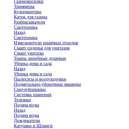
Газонокосилки
Триммеры
Культиваторы
Каток для газона
Разбрасыватели
Сантехника
Назад
Сантехника
Измельчители пищевых отходов
Смарт сиденья для унитазов
Смарт унитазы
Трапы линейные душевые
Уборка дома и сада
Назад
Уборка дома и сада
Пылесосы и воздуходувки
Подметально-уборочные машины
Снегоуборщики
Системы хранения
Тележки
Подача воды
Назад
Подача воды
Дождеватели
Катушки и Шланги