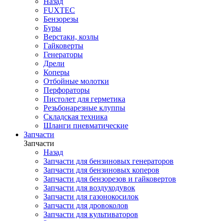
Назад
FUXTEC
Бензорезы
Буры
Верстаки, козлы
Гайковерты
Генераторы
Дрели
Коперы
Отбойные молотки
Перфораторы
Пистолет для герметика
Резьбонарезные клуппы
Складская техника
Шланги пневматические
Запчасти
Запчасти
Назад
Запчасти для бензиновых генераторов
Запчасти для бензиновых коперов
Запчасти для бензорезов и гайковертов
Запчасти для воздуходувок
Запчасти для газонокосилок
Запчасти для дровоколов
Запчасти для культиваторов