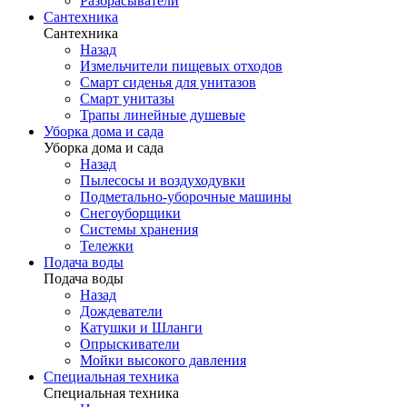
Разбрасыватели
Сантехника
Сантехника
Назад
Измельчители пищевых отходов
Смарт сиденья для унитазов
Смарт унитазы
Трапы линейные душевые
Уборка дома и сада
Уборка дома и сада
Назад
Пылесосы и воздуходувки
Подметально-уборочные машины
Снегоуборщики
Системы хранения
Тележки
Подача воды
Подача воды
Назад
Дождеватели
Катушки и Шланги
Опрыскиватели
Мойки высокого давления
Специальная техника
Специальная техника