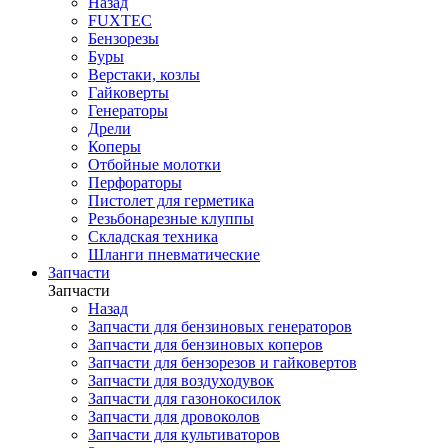
Назад
FUXTEC
Бензорезы
Буры
Верстаки, козлы
Гайковерты
Генераторы
Дрели
Коперы
Отбойные молотки
Перфораторы
Пистолет для герметика
Резьбонарезные клуппы
Складская техника
Шланги пневматические
Запчасти
Запчасти
Назад
Запчасти для бензиновых генераторов
Запчасти для бензиновых коперов
Запчасти для бензорезов и гайковертов
Запчасти для воздуходувок
Запчасти для газонокосилок
Запчасти для дровоколов
Запчасти для культиваторов