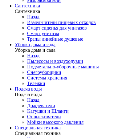
Разбрасыватели
Сантехника
Сантехника
Назад
Измельчители пищевых отходов
Смарт сиденья для унитазов
Смарт унитазы
Трапы линейные душевые
Уборка дома и сада
Уборка дома и сада
Назад
Пылесосы и воздуходувки
Подметально-уборочные машины
Снегоуборщики
Системы хранения
Тележки
Подача воды
Подача воды
Назад
Дождеватели
Катушки и Шланги
Опрыскиватели
Мойки высокого давления
Специальная техника
Специальная техника