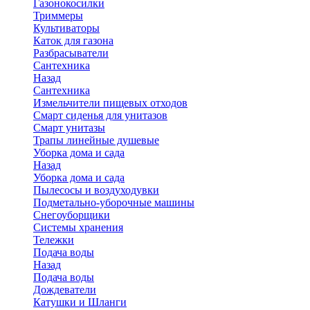
Газонокосилки
Триммеры
Культиваторы
Каток для газона
Разбрасыватели
Сантехника
Назад
Сантехника
Измельчители пищевых отходов
Смарт сиденья для унитазов
Смарт унитазы
Трапы линейные душевые
Уборка дома и сада
Назад
Уборка дома и сада
Пылесосы и воздуходувки
Подметально-уборочные машины
Снегоуборщики
Системы хранения
Тележки
Подача воды
Назад
Подача воды
Дождеватели
Катушки и Шланги