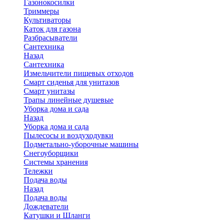
Газонокосилки
Триммеры
Культиваторы
Каток для газона
Разбрасыватели
Сантехника
Назад
Сантехника
Измельчители пищевых отходов
Смарт сиденья для унитазов
Смарт унитазы
Трапы линейные душевые
Уборка дома и сада
Назад
Уборка дома и сада
Пылесосы и воздуходувки
Подметально-уборочные машины
Снегоуборщики
Системы хранения
Тележки
Подача воды
Назад
Подача воды
Дождеватели
Катушки и Шланги