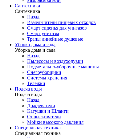
Разбрасыватели
Сантехника
Сантехника
Назад
Измельчители пищевых отходов
Смарт сиденья для унитазов
Смарт унитазы
Трапы линейные душевые
Уборка дома и сада
Уборка дома и сада
Назад
Пылесосы и воздуходувки
Подметально-уборочные машины
Снегоуборщики
Системы хранения
Тележки
Подача воды
Подача воды
Назад
Дождеватели
Катушки и Шланги
Опрыскиватели
Мойки высокого давления
Специальная техника
Специальная техника