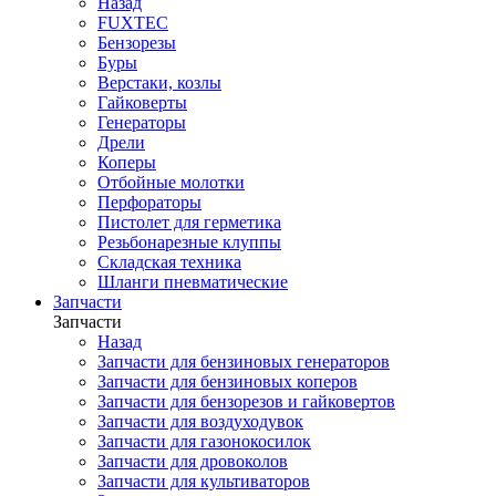
Назад
FUXTEC
Бензорезы
Буры
Верстаки, козлы
Гайковерты
Генераторы
Дрели
Коперы
Отбойные молотки
Перфораторы
Пистолет для герметика
Резьбонарезные клуппы
Складская техника
Шланги пневматические
Запчасти
Запчасти
Назад
Запчасти для бензиновых генераторов
Запчасти для бензиновых коперов
Запчасти для бензорезов и гайковертов
Запчасти для воздуходувок
Запчасти для газонокосилок
Запчасти для дровоколов
Запчасти для культиваторов