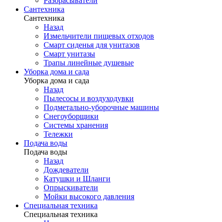
Разбрасыватели
Сантехника
Сантехника
Назад
Измельчители пищевых отходов
Смарт сиденья для унитазов
Смарт унитазы
Трапы линейные душевые
Уборка дома и сада
Уборка дома и сада
Назад
Пылесосы и воздуходувки
Подметально-уборочные машины
Снегоуборщики
Системы хранения
Тележки
Подача воды
Подача воды
Назад
Дождеватели
Катушки и Шланги
Опрыскиватели
Мойки высокого давления
Специальная техника
Специальная техника