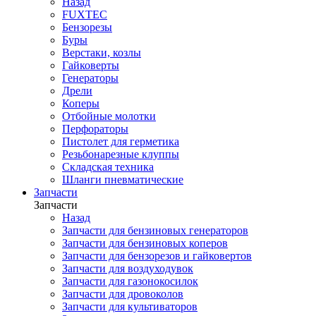
Назад
FUXTEC
Бензорезы
Буры
Верстаки, козлы
Гайковерты
Генераторы
Дрели
Коперы
Отбойные молотки
Перфораторы
Пистолет для герметика
Резьбонарезные клуппы
Складская техника
Шланги пневматические
Запчасти
Запчасти
Назад
Запчасти для бензиновых генераторов
Запчасти для бензиновых коперов
Запчасти для бензорезов и гайковертов
Запчасти для воздуходувок
Запчасти для газонокосилок
Запчасти для дровоколов
Запчасти для культиваторов