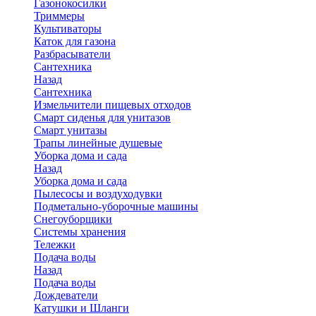
Газонокосилки
Триммеры
Культиваторы
Каток для газона
Разбрасыватели
Сантехника
Назад
Сантехника
Измельчители пищевых отходов
Смарт сиденья для унитазов
Смарт унитазы
Трапы линейные душевые
Уборка дома и сада
Назад
Уборка дома и сада
Пылесосы и воздуходувки
Подметально-уборочные машины
Снегоуборщики
Системы хранения
Тележки
Подача воды
Назад
Подача воды
Дождеватели
Катушки и Шланги