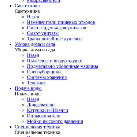
Разбрасыватели
Сантехника
Сантехника
Назад
Измельчители пищевых отходов
Смарт сиденья для унитазов
Смарт унитазы
Трапы линейные душевые
Уборка дома и сада
Уборка дома и сада
Назад
Пылесосы и воздуходувки
Подметально-уборочные машины
Снегоуборщики
Системы хранения
Тележки
Подача воды
Подача воды
Назад
Дождеватели
Катушки и Шланги
Опрыскиватели
Мойки высокого давления
Специальная техника
Специальная техника