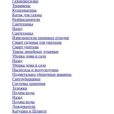
Газонокосилки
Триммеры
Культиваторы
Каток для газона
Разбрасыватели
Сантехника
Назад
Сантехника
Измельчители пищевых отходов
Смарт сиденья для унитазов
Смарт унитазы
Трапы линейные душевые
Уборка дома и сада
Назад
Уборка дома и сада
Пылесосы и воздуходувки
Подметально-уборочные машины
Снегоуборщики
Системы хранения
Тележки
Подача воды
Назад
Подача воды
Дождеватели
Катушки и Шланги