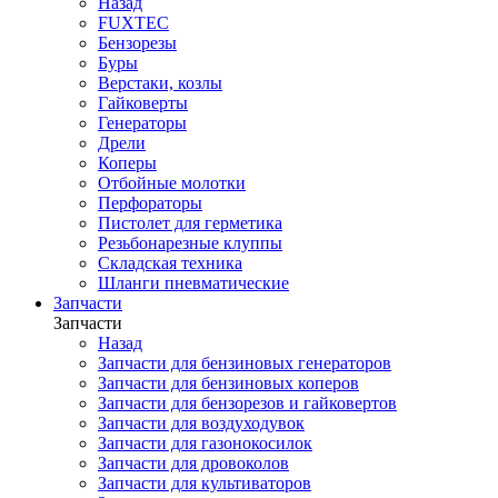
Назад
FUXTEC
Бензорезы
Буры
Верстаки, козлы
Гайковерты
Генераторы
Дрели
Коперы
Отбойные молотки
Перфораторы
Пистолет для герметика
Резьбонарезные клуппы
Складская техника
Шланги пневматические
Запчасти
Запчасти
Назад
Запчасти для бензиновых генераторов
Запчасти для бензиновых коперов
Запчасти для бензорезов и гайковертов
Запчасти для воздуходувок
Запчасти для газонокосилок
Запчасти для дровоколов
Запчасти для культиваторов