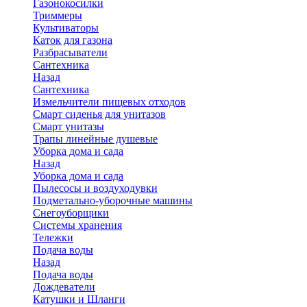
Газонокосилки
Триммеры
Культиваторы
Каток для газона
Разбрасыватели
Сантехника
Назад
Сантехника
Измельчители пищевых отходов
Смарт сиденья для унитазов
Смарт унитазы
Трапы линейные душевые
Уборка дома и сада
Назад
Уборка дома и сада
Пылесосы и воздуходувки
Подметально-уборочные машины
Снегоуборщики
Системы хранения
Тележки
Подача воды
Назад
Подача воды
Дождеватели
Катушки и Шланги