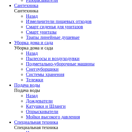
Разбрасыватели
Сантехника
Сантехника
Назад
Измельчители пищевых отходов
Смарт сиденья для унитазов
Смарт унитазы
Трапы линейные душевые
Уборка дома и сада
Уборка дома и сада
Назад
Пылесосы и воздуходувки
Подметально-уборочные машины
Снегоуборщики
Системы хранения
Тележки
Подача воды
Подача воды
Назад
Дождеватели
Катушки и Шланги
Опрыскиватели
Мойки высокого давления
Специальная техника
Специальная техника