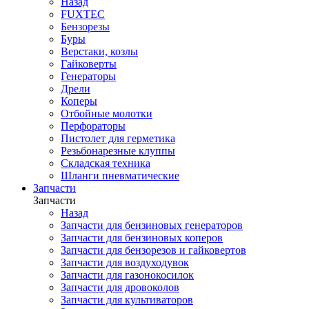
Назад
FUXTEC
Бензорезы
Буры
Верстаки, козлы
Гайковерты
Генераторы
Дрели
Коперы
Отбойные молотки
Перфораторы
Пистолет для герметика
Резьбонарезные клуппы
Складская техника
Шланги пневматические
Запчасти
Запчасти
Назад
Запчасти для бензиновых генераторов
Запчасти для бензиновых коперов
Запчасти для бензорезов и гайковертов
Запчасти для воздуходувок
Запчасти для газонокосилок
Запчасти для дровоколов
Запчасти для культиваторов