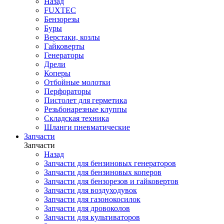
Назад
FUXTEC
Бензорезы
Буры
Верстаки, козлы
Гайковерты
Генераторы
Дрели
Коперы
Отбойные молотки
Перфораторы
Пистолет для герметика
Резьбонарезные клуппы
Складская техника
Шланги пневматические
Запчасти
Запчасти
Назад
Запчасти для бензиновых генераторов
Запчасти для бензиновых коперов
Запчасти для бензорезов и гайковертов
Запчасти для воздуходувок
Запчасти для газонокосилок
Запчасти для дровоколов
Запчасти для культиваторов