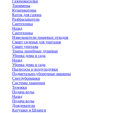
Газонокосилки
Триммеры
Культиваторы
Каток для газона
Разбрасыватели
Сантехника
Назад
Сантехника
Измельчители пищевых отходов
Смарт сиденья для унитазов
Смарт унитазы
Трапы линейные душевые
Уборка дома и сада
Назад
Уборка дома и сада
Пылесосы и воздуходувки
Подметально-уборочные машины
Снегоуборщики
Системы хранения
Тележки
Подача воды
Назад
Подача воды
Дождеватели
Катушки и Шланги