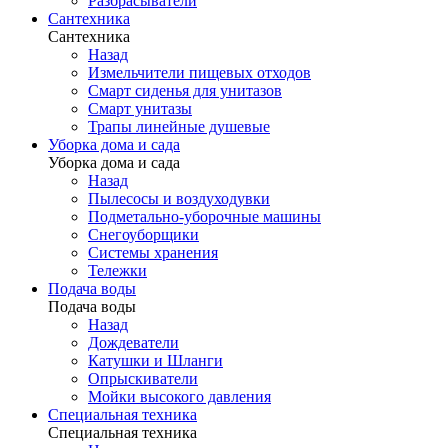
Разбрасыватели
Сантехника
Сантехника
Назад
Измельчители пищевых отходов
Смарт сиденья для унитазов
Смарт унитазы
Трапы линейные душевые
Уборка дома и сада
Уборка дома и сада
Назад
Пылесосы и воздуходувки
Подметально-уборочные машины
Снегоуборщики
Системы хранения
Тележки
Подача воды
Подача воды
Назад
Дождеватели
Катушки и Шланги
Опрыскиватели
Мойки высокого давления
Специальная техника
Специальная техника