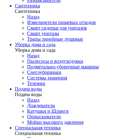
Разбрасыватели
Сантехника
Сантехника
Назад
Измельчители пищевых отходов
Смарт сиденья для унитазов
Смарт унитазы
Трапы линейные душевые
Уборка дома и сада
Уборка дома и сада
Назад
Пылесосы и воздуходувки
Подметально-уборочные машины
Снегоуборщики
Системы хранения
Тележки
Подача воды
Подача воды
Назад
Дождеватели
Катушки и Шланги
Опрыскиватели
Мойки высокого давления
Специальная техника
Специальная техника