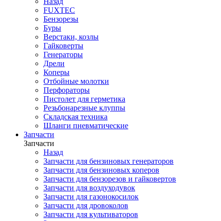
Назад
FUXTEC
Бензорезы
Буры
Верстаки, козлы
Гайковерты
Генераторы
Дрели
Коперы
Отбойные молотки
Перфораторы
Пистолет для герметика
Резьбонарезные клуппы
Складская техника
Шланги пневматические
Запчасти
Запчасти
Назад
Запчасти для бензиновых генераторов
Запчасти для бензиновых коперов
Запчасти для бензорезов и гайковертов
Запчасти для воздуходувок
Запчасти для газонокосилок
Запчасти для дровоколов
Запчасти для культиваторов