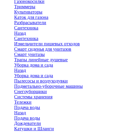
Газонокосилки
Триммеры
Культиваторы
Каток для газона
Разбрасыватели
Сантехника
Назад
Сантехника
Измельчители пищевых отходов
Смарт сиденья для унитазов
Смарт унитазы
Трапы линейные душевые
Уборка дома и сада
Назад
Уборка дома и сада
Пылесосы и воздуходувки
Подметально-уборочные машины
Снегоуборщики
Системы хранения
Тележки
Подача воды
Назад
Подача воды
Дождеватели
Катушки и Шланги