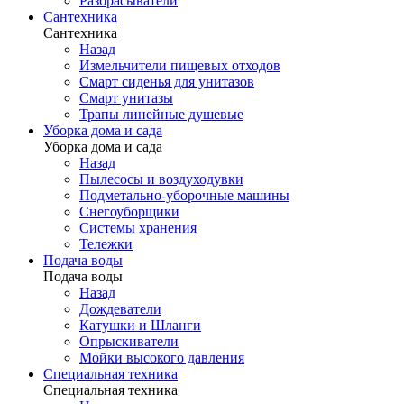
Разбрасыватели
Сантехника
Сантехника
Назад
Измельчители пищевых отходов
Смарт сиденья для унитазов
Смарт унитазы
Трапы линейные душевые
Уборка дома и сада
Уборка дома и сада
Назад
Пылесосы и воздуходувки
Подметально-уборочные машины
Снегоуборщики
Системы хранения
Тележки
Подача воды
Подача воды
Назад
Дождеватели
Катушки и Шланги
Опрыскиватели
Мойки высокого давления
Специальная техника
Специальная техника