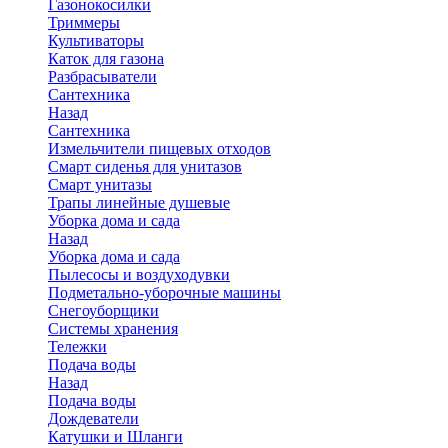
Газонокосилки
Триммеры
Культиваторы
Каток для газона
Разбрасыватели
Сантехника
Назад
Сантехника
Измельчители пищевых отходов
Смарт сиденья для унитазов
Смарт унитазы
Трапы линейные душевые
Уборка дома и сада
Назад
Уборка дома и сада
Пылесосы и воздуходувки
Подметально-уборочные машины
Снегоуборщики
Системы хранения
Тележки
Подача воды
Назад
Подача воды
Дождеватели
Катушки и Шланги