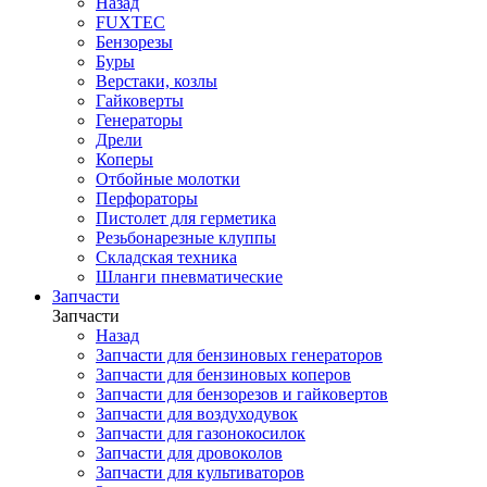
Назад
FUXTEC
Бензорезы
Буры
Верстаки, козлы
Гайковерты
Генераторы
Дрели
Коперы
Отбойные молотки
Перфораторы
Пистолет для герметика
Резьбонарезные клуппы
Складская техника
Шланги пневматические
Запчасти
Запчасти
Назад
Запчасти для бензиновых генераторов
Запчасти для бензиновых коперов
Запчасти для бензорезов и гайковертов
Запчасти для воздуходувок
Запчасти для газонокосилок
Запчасти для дровоколов
Запчасти для культиваторов