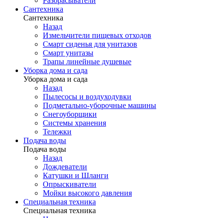
Разбрасыватели
Сантехника
Сантехника
Назад
Измельчители пищевых отходов
Смарт сиденья для унитазов
Смарт унитазы
Трапы линейные душевые
Уборка дома и сада
Уборка дома и сада
Назад
Пылесосы и воздуходувки
Подметально-уборочные машины
Снегоуборщики
Системы хранения
Тележки
Подача воды
Подача воды
Назад
Дождеватели
Катушки и Шланги
Опрыскиватели
Мойки высокого давления
Специальная техника
Специальная техника