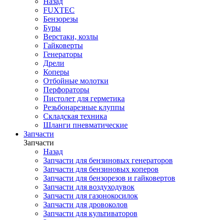
Назад
FUXTEC
Бензорезы
Буры
Верстаки, козлы
Гайковерты
Генераторы
Дрели
Коперы
Отбойные молотки
Перфораторы
Пистолет для герметика
Резьбонарезные клуппы
Складская техника
Шланги пневматические
Запчасти
Запчасти
Назад
Запчасти для бензиновых генераторов
Запчасти для бензиновых коперов
Запчасти для бензорезов и гайковертов
Запчасти для воздуходувок
Запчасти для газонокосилок
Запчасти для дровоколов
Запчасти для культиваторов