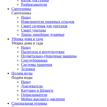
Каток для газона
Разбрасыватели
Сантехника
Сантехника
Назад
Измельчители пищевых отходов
Смарт сиденья для унитазов
Смарт унитазы
Трапы линейные душевые
Уборка дома и сада
Уборка дома и сада
Назад
Пылесосы и воздуходувки
Подметально-уборочные машины
Снегоуборщики
Системы хранения
Тележки
Подача воды
Подача воды
Назад
Дождеватели
Катушки и Шланги
Опрыскиватели
Мойки высокого давления
Специальная техника