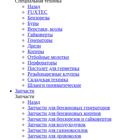
Специальная техника
Назад
FUXTEC
Бензорезы
Буры
Верстаки, козлы
Гайковерты
Генераторы
Дрели
Коперы
Отбойные молотки
Перфораторы
Пистолет для герметика
Резьбонарезные клуппы
Складская техника
Шланги пневматические
Запчасти
Запчасти
Назад
Запчасти для бензиновых генераторов
Запчасти для бензиновых коперов
Запчасти для бензорезов и гайковертов
Запчасти для воздуходувок
Запчасти для газонокосилок
Запчасти для дровоколов