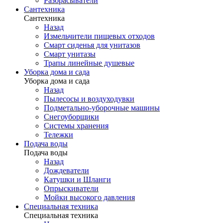
Разбрасыватели
Сантехника
Сантехника
Назад
Измельчители пищевых отходов
Смарт сиденья для унитазов
Смарт унитазы
Трапы линейные душевые
Уборка дома и сада
Уборка дома и сада
Назад
Пылесосы и воздуходувки
Подметально-уборочные машины
Снегоуборщики
Системы хранения
Тележки
Подача воды
Подача воды
Назад
Дождеватели
Катушки и Шланги
Опрыскиватели
Мойки высокого давления
Специальная техника
Специальная техника