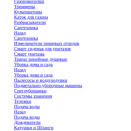
Газонокосилки
Триммеры
Культиваторы
Каток для газона
Разбрасыватели
Сантехника
Назад
Сантехника
Измельчители пищевых отходов
Смарт сиденья для унитазов
Смарт унитазы
Трапы линейные душевые
Уборка дома и сада
Назад
Уборка дома и сада
Пылесосы и воздуходувки
Подметально-уборочные машины
Снегоуборщики
Системы хранения
Тележки
Подача воды
Назад
Подача воды
Дождеватели
Катушки и Шланги