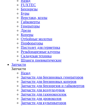
Назад
FUXTEC
Бензорезы
Буры
Верстаки, козлы
Гайковерты
Генераторы
Дрели
Коперы
Отбойные молотки
Перфораторы
Пистолет для герметика
Резьбонарезные клуппы
Складская техника
Шланги пневматические
Запчасти
Запчасти
Назад
Запчасти для бензиновых генераторов
Запчасти для бензиновых коперов
Запчасти для бензорезов и гайковертов
Запчасти для воздуходувок
Запчасти для газонокосилок
Запчасти для дровоколов
Запчасти для культиваторов