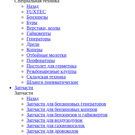
Специальная техника
Назад
FUXTEC
Бензорезы
Буры
Верстаки, козлы
Гайковерты
Генераторы
Дрели
Коперы
Отбойные молотки
Перфораторы
Пистолет для герметика
Резьбонарезные клуппы
Складская техника
Шланги пневматические
Запчасти
Запчасти
Назад
Запчасти для бензиновых генераторов
Запчасти для бензиновых коперов
Запчасти для бензорезов и гайковертов
Запчасти для воздуходувок
Запчасти для газонокосилок
Запчасти для дровоколов