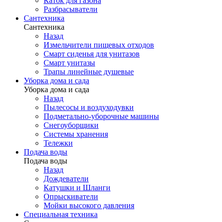
Каток для газона
Разбрасыватели
Сантехника
Сантехника
Назад
Измельчители пищевых отходов
Смарт сиденья для унитазов
Смарт унитазы
Трапы линейные душевые
Уборка дома и сада
Уборка дома и сада
Назад
Пылесосы и воздуходувки
Подметально-уборочные машины
Снегоуборщики
Системы хранения
Тележки
Подача воды
Подача воды
Назад
Дождеватели
Катушки и Шланги
Опрыскиватели
Мойки высокого давления
Специальная техника