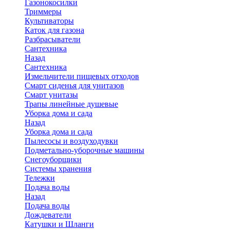
Газонокосилки
Триммеры
Культиваторы
Каток для газона
Разбрасыватели
Сантехника
Назад
Сантехника
Измельчители пищевых отходов
Смарт сиденья для унитазов
Смарт унитазы
Трапы линейные душевые
Уборка дома и сада
Назад
Уборка дома и сада
Пылесосы и воздуходувки
Подметально-уборочные машины
Снегоуборщики
Системы хранения
Тележки
Подача воды
Назад
Подача воды
Дождеватели
Катушки и Шланги