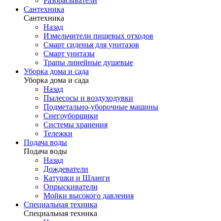
Разбрасыватели
Сантехника
Сантехника
Назад
Измельчители пищевых отходов
Смарт сиденья для унитазов
Смарт унитазы
Трапы линейные душевые
Уборка дома и сада
Уборка дома и сада
Назад
Пылесосы и воздуходувки
Подметально-уборочные машины
Снегоуборщики
Системы хранения
Тележки
Подача воды
Подача воды
Назад
Дождеватели
Катушки и Шланги
Опрыскиватели
Мойки высокого давления
Специальная техника
Специальная техника