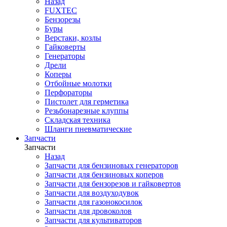
Назад
FUXTEC
Бензорезы
Буры
Верстаки, козлы
Гайковерты
Генераторы
Дрели
Коперы
Отбойные молотки
Перфораторы
Пистолет для герметика
Резьбонарезные клуппы
Складская техника
Шланги пневматические
Запчасти
Запчасти
Назад
Запчасти для бензиновых генераторов
Запчасти для бензиновых коперов
Запчасти для бензорезов и гайковертов
Запчасти для воздуходувок
Запчасти для газонокосилок
Запчасти для дровоколов
Запчасти для культиваторов