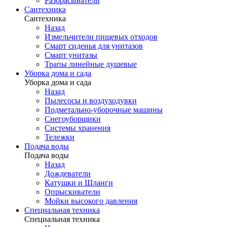
Разбрасыватели
Сантехника
Сантехника
Назад
Измельчители пищевых отходов
Смарт сиденья для унитазов
Смарт унитазы
Трапы линейные душевые
Уборка дома и сада
Уборка дома и сада
Назад
Пылесосы и воздуходувки
Подметально-уборочные машины
Снегоуборщики
Системы хранения
Тележки
Подача воды
Подача воды
Назад
Дождеватели
Катушки и Шланги
Опрыскиватели
Мойки высокого давления
Специальная техника
Специальная техника