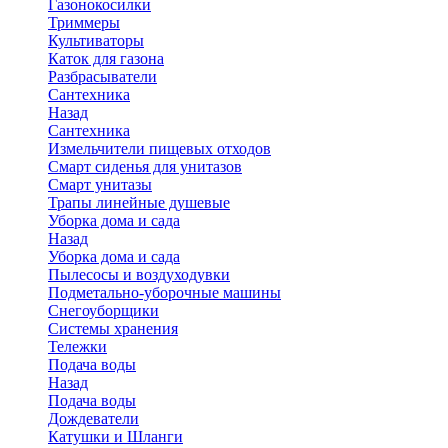
Газонокосилки
Триммеры
Культиваторы
Каток для газона
Разбрасыватели
Сантехника
Назад
Сантехника
Измельчители пищевых отходов
Смарт сиденья для унитазов
Смарт унитазы
Трапы линейные душевые
Уборка дома и сада
Назад
Уборка дома и сада
Пылесосы и воздуходувки
Подметально-уборочные машины
Снегоуборщики
Системы хранения
Тележки
Подача воды
Назад
Подача воды
Дождеватели
Катушки и Шланги