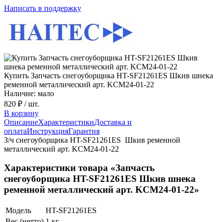
Написать в поддержку
Купить Запчасть снегоуборщика HT-SF21261ES Шкив шнека
ременной металлический арт. KCM24-01-22
Наличие: мало
820 ₽
/ шт.
В корзину
Описание
Характеристики
Доставка и
оплата
Инструкция
Гарантия
З/ч снегоуборщика HT-SF21261ES Шкив ременной
металлический арт. KCM24-01-22
Характеристики товара «Запчасть
снегоуборщика HT-SF21261ES Шкив шнека
ременной металлический арт. KCM24-01-22»
Модель
HT-SF21261ES
Вес (нетто)
1 кг