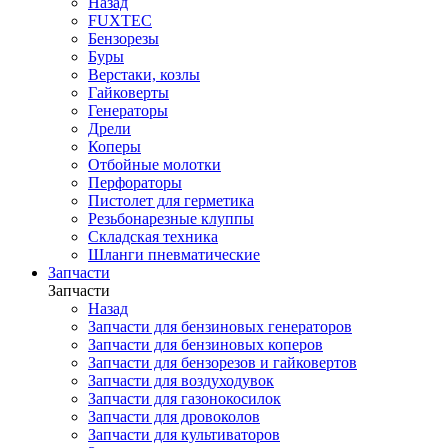
Назад
FUXTEC
Бензорезы
Буры
Верстаки, козлы
Гайковерты
Генераторы
Дрели
Коперы
Отбойные молотки
Перфораторы
Пистолет для герметика
Резьбонарезные клуппы
Складская техника
Шланги пневматические
Запчасти
Запчасти
Назад
Запчасти для бензиновых генераторов
Запчасти для бензиновых коперов
Запчасти для бензорезов и гайковертов
Запчасти для воздуходувок
Запчасти для газонокосилок
Запчасти для дровоколов
Запчасти для культиваторов