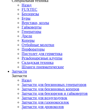
Специальная техника
Назад
FUXTEC
Бензорезы
Буры
Верстаки, козлы
Гайковерты
Генераторы
Дрели
Коперы
Отбойные молотки
Перфораторы
Пистолет для герметика
Резьбонарезные клуппы
Складская техника
Шланги пневматические
Запчасти
Запчасти
Назад
Запчасти для бензиновых генераторов
Запчасти для бензиновых коперов
Запчасти для бензорезов и гайковертов
Запчасти для воздуходувок
Запчасти для газонокосилок
Запчасти для дровоколов