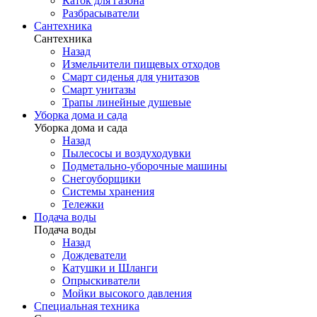
Каток для газона
Разбрасыватели
Сантехника
Сантехника
Назад
Измельчители пищевых отходов
Смарт сиденья для унитазов
Смарт унитазы
Трапы линейные душевые
Уборка дома и сада
Уборка дома и сада
Назад
Пылесосы и воздуходувки
Подметально-уборочные машины
Снегоуборщики
Системы хранения
Тележки
Подача воды
Подача воды
Назад
Дождеватели
Катушки и Шланги
Опрыскиватели
Мойки высокого давления
Специальная техника