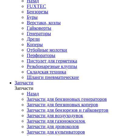
Назад
FUXTEC
Бензорезы
Буры
Верстаки, козлы
Гайковерты
Генераторы
Дрели
Коперы
Отбойные молотки
Перфораторы
Пистолет для герметика
Резьбонарезные клуппы
Складская техника
Шланги пневматические
Запчасти
Запчасти
Назад
Запчасти для бензиновых генераторов
Запчасти для бензиновых коперов
Запчасти для бензорезов и гайковертов
Запчасти для воздуходувок
Запчасти для газонокосилок
Запчасти для дровоколов
Запчасти для культиваторов