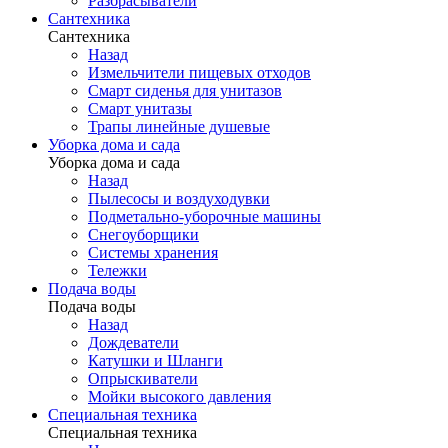
Разбрасыватели
Сантехника
Сантехника
Назад
Измельчители пищевых отходов
Смарт сиденья для унитазов
Смарт унитазы
Трапы линейные душевые
Уборка дома и сада
Уборка дома и сада
Назад
Пылесосы и воздуходувки
Подметально-уборочные машины
Снегоуборщики
Системы хранения
Тележки
Подача воды
Подача воды
Назад
Дождеватели
Катушки и Шланги
Опрыскиватели
Мойки высокого давления
Специальная техника
Специальная техника