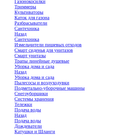
Газонокосилки
Триммеры
Культиваторы
Каток для газона
Разбрасыватели
Сантехника
Назад
Сантехника
Измельчители пищевых отходов
Смарт сиденья для унитазов
Смарт унитазы
Трапы линейные душевые
Уборка дома и сада
Назад
Уборка дома и сада
Пылесосы и воздуходувки
Подметально-уборочные машины
Снегоуборщики
Системы хранения
Тележки
Подача воды
Назад
Подача воды
Дождеватели
Катушки и Шланги