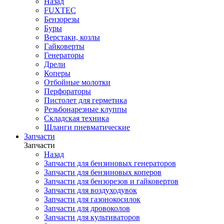
Назад
FUXTEC
Бензорезы
Буры
Верстаки, козлы
Гайковерты
Генераторы
Дрели
Коперы
Отбойные молотки
Перфораторы
Пистолет для герметика
Резьбонарезные клуппы
Складская техника
Шланги пневматические
Запчасти
Запчасти
Назад
Запчасти для бензиновых генераторов
Запчасти для бензиновых коперов
Запчасти для бензорезов и гайковертов
Запчасти для воздуходувок
Запчасти для газонокосилок
Запчасти для дровоколов
Запчасти для культиваторов