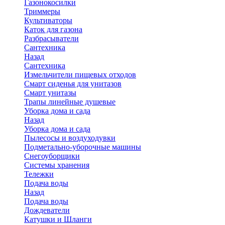
Газонокосилки
Триммеры
Культиваторы
Каток для газона
Разбрасыватели
Сантехника
Назад
Сантехника
Измельчители пищевых отходов
Смарт сиденья для унитазов
Смарт унитазы
Трапы линейные душевые
Уборка дома и сада
Назад
Уборка дома и сада
Пылесосы и воздуходувки
Подметально-уборочные машины
Снегоуборщики
Системы хранения
Тележки
Подача воды
Назад
Подача воды
Дождеватели
Катушки и Шланги