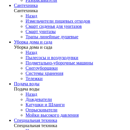
Разбрасыватели
Сантехника
Сантехника
Назад
Измельчители пищевых отходов
Смарт сиденья для унитазов
Смарт унитазы
Трапы линейные душевые
Уборка дома и сада
Уборка дома и сада
Назад
Пылесосы и воздуходувки
Подметально-уборочные машины
Снегоуборщики
Системы хранения
Тележки
Подача воды
Подача воды
Назад
Дождеватели
Катушки и Шланги
Опрыскиватели
Мойки высокого давления
Специальная техника
Специальная техника