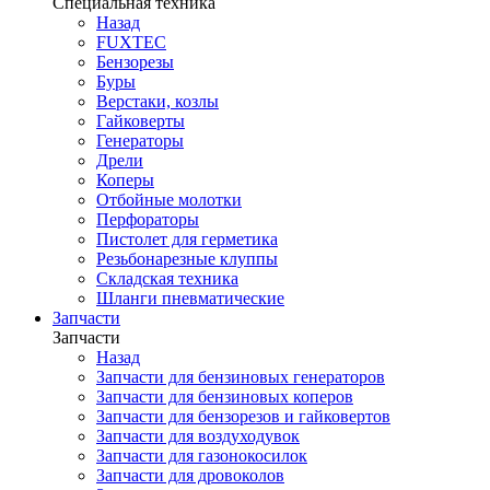
Специальная техника
Назад
FUXTEC
Бензорезы
Буры
Верстаки, козлы
Гайковерты
Генераторы
Дрели
Коперы
Отбойные молотки
Перфораторы
Пистолет для герметика
Резьбонарезные клуппы
Складская техника
Шланги пневматические
Запчасти
Запчасти
Назад
Запчасти для бензиновых генераторов
Запчасти для бензиновых коперов
Запчасти для бензорезов и гайковертов
Запчасти для воздуходувок
Запчасти для газонокосилок
Запчасти для дровоколов