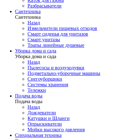
Каток для газона
Разбрасыватели
Сантехника
Сантехника
Назад
Измельчители пищевых отходов
Смарт сиденья для унитазов
Смарт унитазы
Трапы линейные душевые
Уборка дома и сада
Уборка дома и сада
Назад
Пылесосы и воздуходувки
Подметально-уборочные машины
Снегоуборщики
Системы хранения
Тележки
Подача воды
Подача воды
Назад
Дождеватели
Катушки и Шланги
Опрыскиватели
Мойки высокого давления
Специальная техника