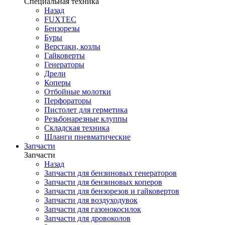
Специальная техника
Назад
FUXTEC
Бензорезы
Буры
Верстаки, козлы
Гайковерты
Генераторы
Дрели
Коперы
Отбойные молотки
Перфораторы
Пистолет для герметика
Резьбонарезные клуппы
Складская техника
Шланги пневматические
Запчасти
Запчасти
Назад
Запчасти для бензиновых генераторов
Запчасти для бензиновых коперов
Запчасти для бензорезов и гайковертов
Запчасти для воздуходувок
Запчасти для газонокосилок
Запчасти для дровоколов