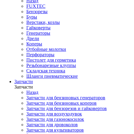
Назад
FUXTEC
Бензорезы
Буры
Верстаки, козлы
Гайковерты
Генераторы
Дрели
Коперы
Отбойные молотки
Перфораторы
Пистолет для герметика
Резьбонарезные клуппы
Складская техника
Шланги пневматические
Запчасти
Запчасти
Назад
Запчасти для бензиновых генераторов
Запчасти для бензиновых коперов
Запчасти для бензорезов и гайковертов
Запчасти для воздуходувок
Запчасти для газонокосилок
Запчасти для дровоколов
Запчасти для культиваторов