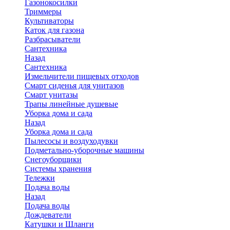
Газонокосилки
Триммеры
Культиваторы
Каток для газона
Разбрасыватели
Сантехника
Назад
Сантехника
Измельчители пищевых отходов
Смарт сиденья для унитазов
Смарт унитазы
Трапы линейные душевые
Уборка дома и сада
Назад
Уборка дома и сада
Пылесосы и воздуходувки
Подметально-уборочные машины
Снегоуборщики
Системы хранения
Тележки
Подача воды
Назад
Подача воды
Дождеватели
Катушки и Шланги