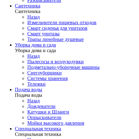
Разбрасыватели
Сантехника
Сантехника
Назад
Измельчители пищевых отходов
Смарт сиденья для унитазов
Смарт унитазы
Трапы линейные душевые
Уборка дома и сада
Уборка дома и сада
Назад
Пылесосы и воздуходувки
Подметально-уборочные машины
Снегоуборщики
Системы хранения
Тележки
Подача воды
Подача воды
Назад
Дождеватели
Катушки и Шланги
Опрыскиватели
Мойки высокого давления
Специальная техника
Специальная техника