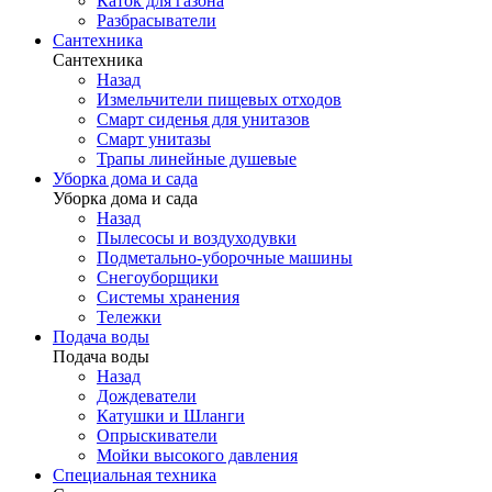
Каток для газона
Разбрасыватели
Сантехника
Сантехника
Назад
Измельчители пищевых отходов
Смарт сиденья для унитазов
Смарт унитазы
Трапы линейные душевые
Уборка дома и сада
Уборка дома и сада
Назад
Пылесосы и воздуходувки
Подметально-уборочные машины
Снегоуборщики
Системы хранения
Тележки
Подача воды
Подача воды
Назад
Дождеватели
Катушки и Шланги
Опрыскиватели
Мойки высокого давления
Специальная техника