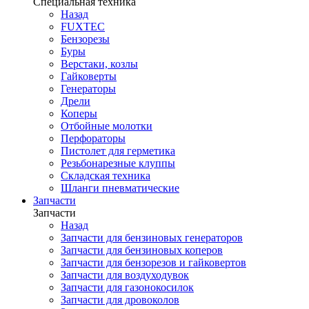
Специальная техника
Назад
FUXTEC
Бензорезы
Буры
Верстаки, козлы
Гайковерты
Генераторы
Дрели
Коперы
Отбойные молотки
Перфораторы
Пистолет для герметика
Резьбонарезные клуппы
Складская техника
Шланги пневматические
Запчасти
Запчасти
Назад
Запчасти для бензиновых генераторов
Запчасти для бензиновых коперов
Запчасти для бензорезов и гайковертов
Запчасти для воздуходувок
Запчасти для газонокосилок
Запчасти для дровоколов