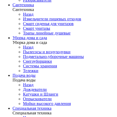
Разбрасыватели
Сантехника
Сантехника
Назад
Измельчители пищевых отходов
Смарт сиденья для унитазов
Смарт унитазы
Трапы линейные душевые
Уборка дома и сада
Уборка дома и сада
Назад
Пылесосы и воздуходувки
Подметально-уборочные машины
Снегоуборщики
Системы хранения
Тележки
Подача воды
Подача воды
Назад
Дождеватели
Катушки и Шланги
Опрыскиватели
Мойки высокого давления
Специальная техника
Специальная техника