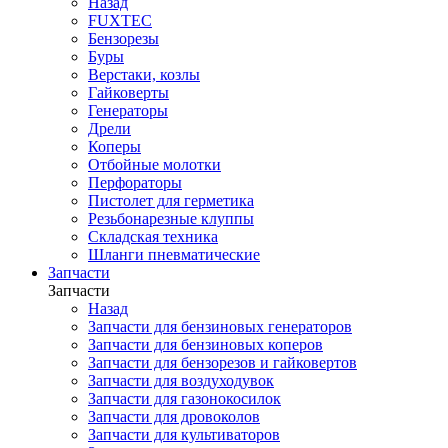
Назад
FUXTEC
Бензорезы
Буры
Верстаки, козлы
Гайковерты
Генераторы
Дрели
Коперы
Отбойные молотки
Перфораторы
Пистолет для герметика
Резьбонарезные клуппы
Складская техника
Шланги пневматические
Запчасти
Запчасти
Назад
Запчасти для бензиновых генераторов
Запчасти для бензиновых коперов
Запчасти для бензорезов и гайковертов
Запчасти для воздуходувок
Запчасти для газонокосилок
Запчасти для дровоколов
Запчасти для культиваторов