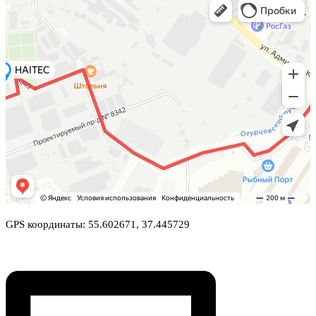
GPS координаты: 55.602671, 37.445729