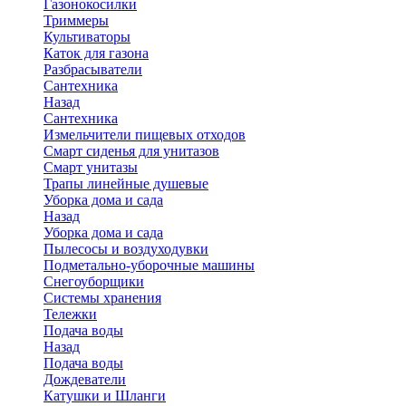
Газонокосилки
Триммеры
Культиваторы
Каток для газона
Разбрасыватели
Сантехника
Назад
Сантехника
Измельчители пищевых отходов
Смарт сиденья для унитазов
Смарт унитазы
Трапы линейные душевые
Уборка дома и сада
Назад
Уборка дома и сада
Пылесосы и воздуходувки
Подметально-уборочные машины
Снегоуборщики
Системы хранения
Тележки
Подача воды
Назад
Подача воды
Дождеватели
Катушки и Шланги