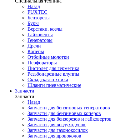
Специальная техника
Назад
FUXTEC
Бензорезы
Буры
Верстаки, козлы
Гайковерты
Генераторы
Дрели
Коперы
Отбойные молотки
Перфораторы
Пистолет для герметика
Резьбонарезные клуппы
Складская техника
Шланги пневматические
Запчасти
Запчасти
Назад
Запчасти для бензиновых генераторов
Запчасти для бензиновых коперов
Запчасти для бензорезов и гайковертов
Запчасти для воздуходувок
Запчасти для газонокосилок
Запчасти для дровоколов