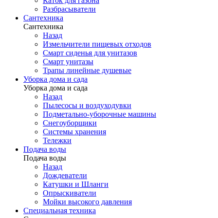
Каток для газона
Разбрасыватели
Сантехника
Сантехника
Назад
Измельчители пищевых отходов
Смарт сиденья для унитазов
Смарт унитазы
Трапы линейные душевые
Уборка дома и сада
Уборка дома и сада
Назад
Пылесосы и воздуходувки
Подметально-уборочные машины
Снегоуборщики
Системы хранения
Тележки
Подача воды
Подача воды
Назад
Дождеватели
Катушки и Шланги
Опрыскиватели
Мойки высокого давления
Специальная техника