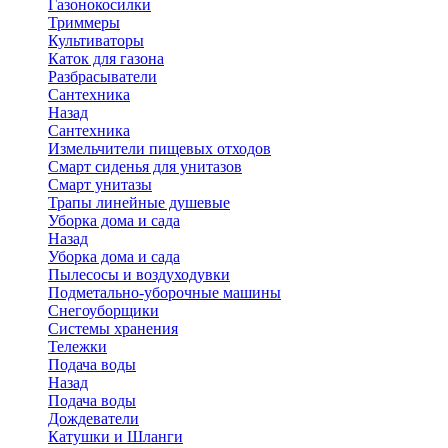
Газонокосилки
Триммеры
Культиваторы
Каток для газона
Разбрасыватели
Сантехника
Назад
Сантехника
Измельчители пищевых отходов
Смарт сиденья для унитазов
Смарт унитазы
Трапы линейные душевые
Уборка дома и сада
Назад
Уборка дома и сада
Пылесосы и воздуходувки
Подметально-уборочные машины
Снегоуборщики
Системы хранения
Тележки
Подача воды
Назад
Подача воды
Дождеватели
Катушки и Шланги