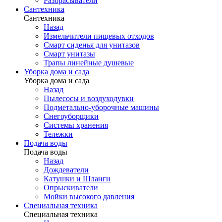
Разбрасыватели
Сантехника
Сантехника
Назад
Измельчители пищевых отходов
Смарт сиденья для унитазов
Смарт унитазы
Трапы линейные душевые
Уборка дома и сада
Уборка дома и сада
Назад
Пылесосы и воздуходувки
Подметально-уборочные машины
Снегоуборщики
Системы хранения
Тележки
Подача воды
Подача воды
Назад
Дождеватели
Катушки и Шланги
Опрыскиватели
Мойки высокого давления
Специальная техника
Специальная техника