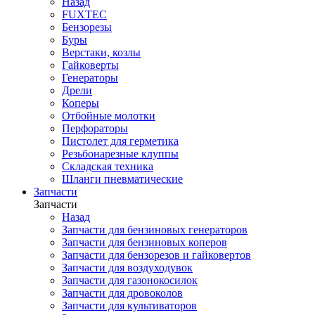
Назад
FUXTEC
Бензорезы
Буры
Верстаки, козлы
Гайковерты
Генераторы
Дрели
Коперы
Отбойные молотки
Перфораторы
Пистолет для герметика
Резьбонарезные клуппы
Складская техника
Шланги пневматические
Запчасти
Запчасти
Назад
Запчасти для бензиновых генераторов
Запчасти для бензиновых коперов
Запчасти для бензорезов и гайковертов
Запчасти для воздуходувок
Запчасти для газонокосилок
Запчасти для дровоколов
Запчасти для культиваторов