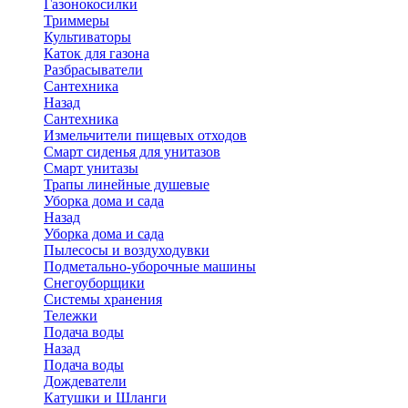
Газонокосилки
Триммеры
Культиваторы
Каток для газона
Разбрасыватели
Сантехника
Назад
Сантехника
Измельчители пищевых отходов
Смарт сиденья для унитазов
Смарт унитазы
Трапы линейные душевые
Уборка дома и сада
Назад
Уборка дома и сада
Пылесосы и воздуходувки
Подметально-уборочные машины
Снегоуборщики
Системы хранения
Тележки
Подача воды
Назад
Подача воды
Дождеватели
Катушки и Шланги