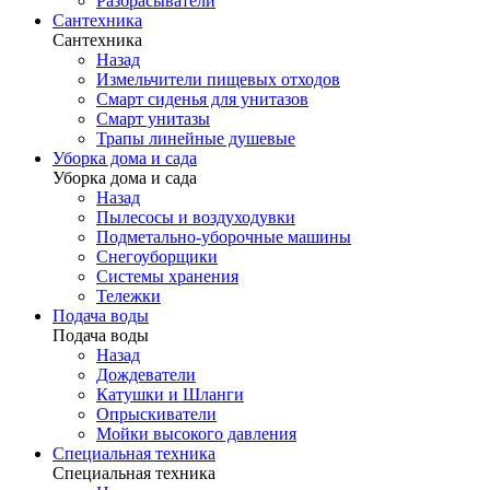
Разбрасыватели
Сантехника
Сантехника
Назад
Измельчители пищевых отходов
Смарт сиденья для унитазов
Смарт унитазы
Трапы линейные душевые
Уборка дома и сада
Уборка дома и сада
Назад
Пылесосы и воздуходувки
Подметально-уборочные машины
Снегоуборщики
Системы хранения
Тележки
Подача воды
Подача воды
Назад
Дождеватели
Катушки и Шланги
Опрыскиватели
Мойки высокого давления
Специальная техника
Специальная техника