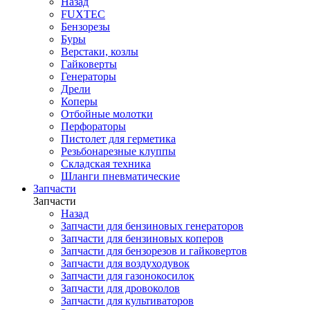
Назад
FUXTEC
Бензорезы
Буры
Верстаки, козлы
Гайковерты
Генераторы
Дрели
Коперы
Отбойные молотки
Перфораторы
Пистолет для герметика
Резьбонарезные клуппы
Складская техника
Шланги пневматические
Запчасти
Запчасти
Назад
Запчасти для бензиновых генераторов
Запчасти для бензиновых коперов
Запчасти для бензорезов и гайковертов
Запчасти для воздуходувок
Запчасти для газонокосилок
Запчасти для дровоколов
Запчасти для культиваторов