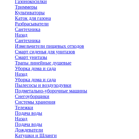
Газонокосилки
Триммеры
Культиваторы
Каток для газона
Разбрасыватели
Сантехника
Назад
Сантехника
Измельчители пищевых отходов
Смарт сиденья для унитазов
Смарт унитазы
Трапы линейные душевые
Уборка дома и сада
Назад
Уборка дома и сада
Пылесосы и воздуходувки
Подметально-уборочные машины
Снегоуборщики
Системы хранения
Тележки
Подача воды
Назад
Подача воды
Дождеватели
Катушки и Шланги