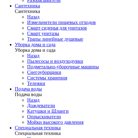
Разбрасыватели
Сантехника
Сантехника
Назад
Измельчители пищевых отходов
Смарт сиденья для унитазов
Смарт унитазы
Трапы линейные душевые
Уборка дома и сада
Уборка дома и сада
Назад
Пылесосы и воздуходувки
Подметально-уборочные машины
Снегоуборщики
Системы хранения
Тележки
Подача воды
Подача воды
Назад
Дождеватели
Катушки и Шланги
Опрыскиватели
Мойки высокого давления
Специальная техника
Специальная техника