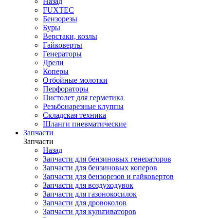
Назад
FUXTEC
Бензорезы
Буры
Верстаки, козлы
Гайковерты
Генераторы
Дрели
Коперы
Отбойные молотки
Перфораторы
Пистолет для герметика
Резьбонарезные клуппы
Складская техника
Шланги пневматические
Запчасти
Запчасти
Назад
Запчасти для бензиновых генераторов
Запчасти для бензиновых коперов
Запчасти для бензорезов и гайковертов
Запчасти для воздуходувок
Запчасти для газонокосилок
Запчасти для дровоколов
Запчасти для культиваторов