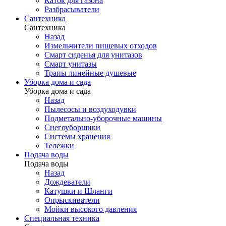
Каток для газона
Разбрасыватели
Сантехника
Сантехника
Назад
Измельчители пищевых отходов
Смарт сиденья для унитазов
Смарт унитазы
Трапы линейные душевые
Уборка дома и сада
Уборка дома и сада
Назад
Пылесосы и воздуходувки
Подметально-уборочные машины
Снегоуборщики
Системы хранения
Тележки
Подача воды
Подача воды
Назад
Дождеватели
Катушки и Шланги
Опрыскиватели
Мойки высокого давления
Специальная техника