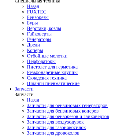
Специальная техника
Назад
FUXTEC
Бензорезы
Буры
Верстаки, козлы
Гайковерты
Генераторы
Дрели
Коперы
Отбойные молотки
Перфораторы
Пистолет для герметика
Резьбонарезные клуппы
Складская техника
Шланги пневматические
Запчасти
Запчасти
Назад
Запчасти для бензиновых генераторов
Запчасти для бензиновых коперов
Запчасти для бензорезов и гайковертов
Запчасти для воздуходувок
Запчасти для газонокосилок
Запчасти для дровоколов