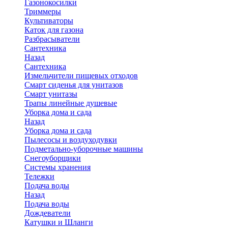
Газонокосилки
Триммеры
Культиваторы
Каток для газона
Разбрасыватели
Сантехника
Назад
Сантехника
Измельчители пищевых отходов
Смарт сиденья для унитазов
Смарт унитазы
Трапы линейные душевые
Уборка дома и сада
Назад
Уборка дома и сада
Пылесосы и воздуходувки
Подметально-уборочные машины
Снегоуборщики
Системы хранения
Тележки
Подача воды
Назад
Подача воды
Дождеватели
Катушки и Шланги