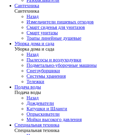
Разбрасыватели
Сантехника
Сантехника
Назад
Измельчители пищевых отходов
Смарт сиденья для унитазов
Смарт унитазы
Трапы линейные душевые
Уборка дома и сада
Уборка дома и сада
Назад
Пылесосы и воздуходувки
Подметально-уборочные машины
Снегоуборщики
Системы хранения
Тележки
Подача воды
Подача воды
Назад
Дождеватели
Катушки и Шланги
Опрыскиватели
Мойки высокого давления
Специальная техника
Специальная техника