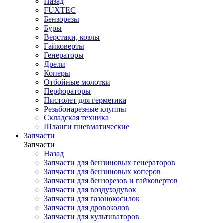
Назад
FUXTEC
Бензорезы
Буры
Верстаки, козлы
Гайковерты
Генераторы
Дрели
Коперы
Отбойные молотки
Перфораторы
Пистолет для герметика
Резьбонарезные клуппы
Складская техника
Шланги пневматические
Запчасти
Запчасти
Назад
Запчасти для бензиновых генераторов
Запчасти для бензиновых коперов
Запчасти для бензорезов и гайковертов
Запчасти для воздуходувок
Запчасти для газонокосилок
Запчасти для дровоколов
Запчасти для культиваторов