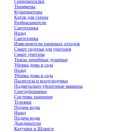
Газонокосилки
Триммеры
Культиваторы
Каток для газона
Разбрасыватели
Сантехника
Назад
Сантехника
Измельчители пищевых отходов
Смарт сиденья для унитазов
Смарт унитазы
Трапы линейные душевые
Уборка дома и сада
Назад
Уборка дома и сада
Пылесосы и воздуходувки
Подметально-уборочные машины
Снегоуборщики
Системы хранения
Тележки
Подача воды
Назад
Подача воды
Дождеватели
Катушки и Шланги