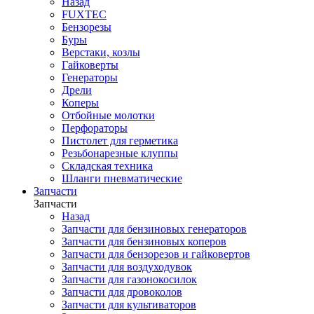
Назад
FUXTEC
Бензорезы
Буры
Верстаки, козлы
Гайковерты
Генераторы
Дрели
Коперы
Отбойные молотки
Перфораторы
Пистолет для герметика
Резьбонарезные клуппы
Складская техника
Шланги пневматические
Запчасти
Запчасти
Назад
Запчасти для бензиновых генераторов
Запчасти для бензиновых коперов
Запчасти для бензорезов и гайковертов
Запчасти для воздуходувок
Запчасти для газонокосилок
Запчасти для дровоколов
Запчасти для культиваторов