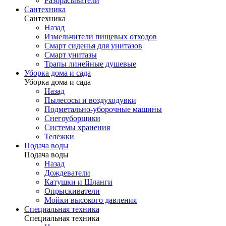
Разбрасыватели
Сантехника
Сантехника
Назад
Измельчители пищевых отходов
Смарт сиденья для унитазов
Смарт унитазы
Трапы линейные душевые
Уборка дома и сада
Уборка дома и сада
Назад
Пылесосы и воздуходувки
Подметально-уборочные машины
Снегоуборщики
Системы хранения
Тележки
Подача воды
Подача воды
Назад
Дождеватели
Катушки и Шланги
Опрыскиватели
Мойки высокого давления
Специальная техника
Специальная техника