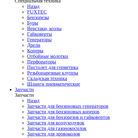
Специальная техника
Назад
FUXTEC
Бензорезы
Буры
Верстаки, козлы
Гайковерты
Генераторы
Дрели
Коперы
Отбойные молотки
Перфораторы
Пистолет для герметика
Резьбонарезные клуппы
Складская техника
Шланги пневматические
Запчасти
Запчасти
Назад
Запчасти для бензиновых генераторов
Запчасти для бензиновых коперов
Запчасти для бензорезов и гайковертов
Запчасти для воздуходувок
Запчасти для газонокосилок
Запчасти для дровоколов