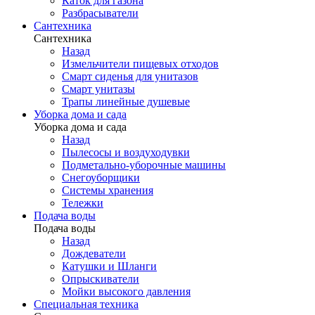
Каток для газона
Разбрасыватели
Сантехника
Сантехника
Назад
Измельчители пищевых отходов
Смарт сиденья для унитазов
Смарт унитазы
Трапы линейные душевые
Уборка дома и сада
Уборка дома и сада
Назад
Пылесосы и воздуходувки
Подметально-уборочные машины
Снегоуборщики
Системы хранения
Тележки
Подача воды
Подача воды
Назад
Дождеватели
Катушки и Шланги
Опрыскиватели
Мойки высокого давления
Специальная техника