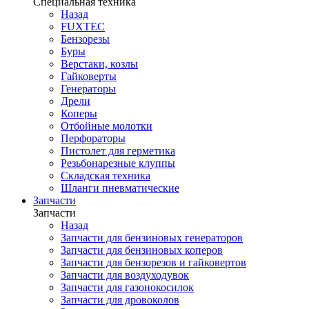
Специальная техника
Назад
FUXTEC
Бензорезы
Буры
Верстаки, козлы
Гайковерты
Генераторы
Дрели
Коперы
Отбойные молотки
Перфораторы
Пистолет для герметика
Резьбонарезные клуппы
Складская техника
Шланги пневматические
Запчасти
Запчасти
Назад
Запчасти для бензиновых генераторов
Запчасти для бензиновых коперов
Запчасти для бензорезов и гайковертов
Запчасти для воздуходувок
Запчасти для газонокосилок
Запчасти для дровоколов