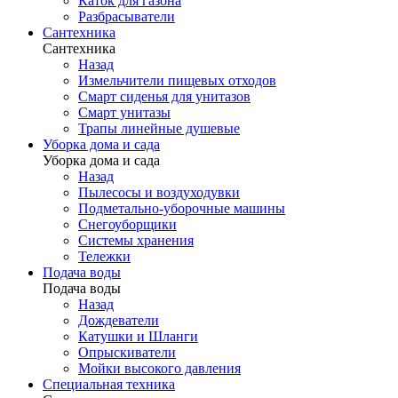
Каток для газона
Разбрасыватели
Сантехника
Сантехника
Назад
Измельчители пищевых отходов
Смарт сиденья для унитазов
Смарт унитазы
Трапы линейные душевые
Уборка дома и сада
Уборка дома и сада
Назад
Пылесосы и воздуходувки
Подметально-уборочные машины
Снегоуборщики
Системы хранения
Тележки
Подача воды
Подача воды
Назад
Дождеватели
Катушки и Шланги
Опрыскиватели
Мойки высокого давления
Специальная техника