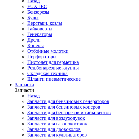
Назад
FUXTEC
Бензорезы
Буры
Верстаки, козлы
Гайковерты
Генераторы
Дрели
Коперы
Отбойные молотки
Перфораторы
Пистолет для герметика
Резьбонарезные клуппы
Складская техника
Шланги пневматические
Запчасти
Запчасти
Назад
Запчасти для бензиновых генераторов
Запчасти для бензиновых коперов
Запчасти для бензорезов и гайковертов
Запчасти для воздуходувок
Запчасти для газонокосилок
Запчасти для дровоколов
Запчасти для культиваторов