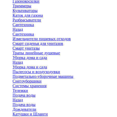
Газонокосилки
Триммеры
Культиваторы
Каток для газона
Разбрасыватели
Сантехника
Назад
Сантехника
Измельчители пищевых отходов
Смарт сиденья для унитазов
Смарт унитазы
Трапы линейные душевые
Уборка дома и сада
Назад
Уборка дома и сада
Пылесосы и воздуходувки
Подметально-уборочные машины
Снегоуборщики
Системы хранения
Тележки
Подача воды
Назад
Подача воды
Дождеватели
Катушки и Шланги