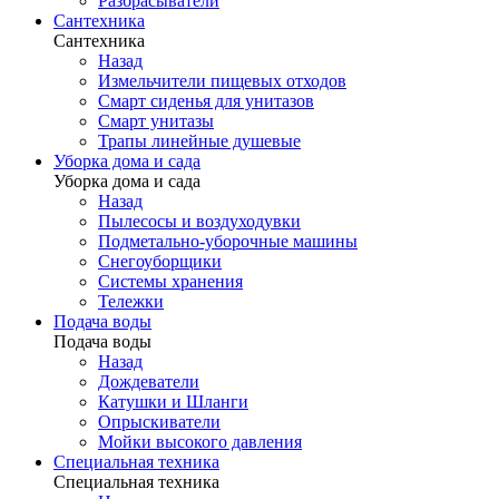
Разбрасыватели
Сантехника
Сантехника
Назад
Измельчители пищевых отходов
Смарт сиденья для унитазов
Смарт унитазы
Трапы линейные душевые
Уборка дома и сада
Уборка дома и сада
Назад
Пылесосы и воздуходувки
Подметально-уборочные машины
Снегоуборщики
Системы хранения
Тележки
Подача воды
Подача воды
Назад
Дождеватели
Катушки и Шланги
Опрыскиватели
Мойки высокого давления
Специальная техника
Специальная техника