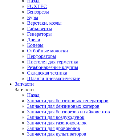
Назад
FUXTEC
Бензорезы
Буры
Верстаки, козлы
Гайковерты
Генераторы
Дрели
Коперы
Отбойные молотки
Перфораторы
Пистолет для герметика
Резьбонарезные клуппы
Складская техника
Шланги пневматические
Запчасти
Запчасти
Назад
Запчасти для бензиновых генераторов
Запчасти для бензиновых коперов
Запчасти для бензорезов и гайковертов
Запчасти для воздуходувок
Запчасти для газонокосилок
Запчасти для дровоколов
Запчасти для культиваторов