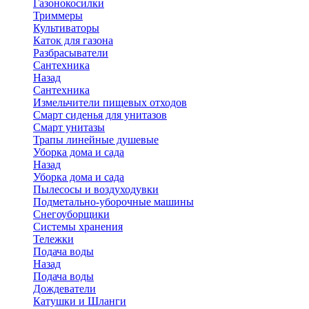
Газонокосилки
Триммеры
Культиваторы
Каток для газона
Разбрасыватели
Сантехника
Назад
Сантехника
Измельчители пищевых отходов
Смарт сиденья для унитазов
Смарт унитазы
Трапы линейные душевые
Уборка дома и сада
Назад
Уборка дома и сада
Пылесосы и воздуходувки
Подметально-уборочные машины
Снегоуборщики
Системы хранения
Тележки
Подача воды
Назад
Подача воды
Дождеватели
Катушки и Шланги