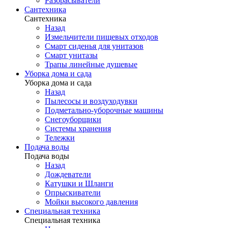
Разбрасыватели
Сантехника
Сантехника
Назад
Измельчители пищевых отходов
Смарт сиденья для унитазов
Смарт унитазы
Трапы линейные душевые
Уборка дома и сада
Уборка дома и сада
Назад
Пылесосы и воздуходувки
Подметально-уборочные машины
Снегоуборщики
Системы хранения
Тележки
Подача воды
Подача воды
Назад
Дождеватели
Катушки и Шланги
Опрыскиватели
Мойки высокого давления
Специальная техника
Специальная техника