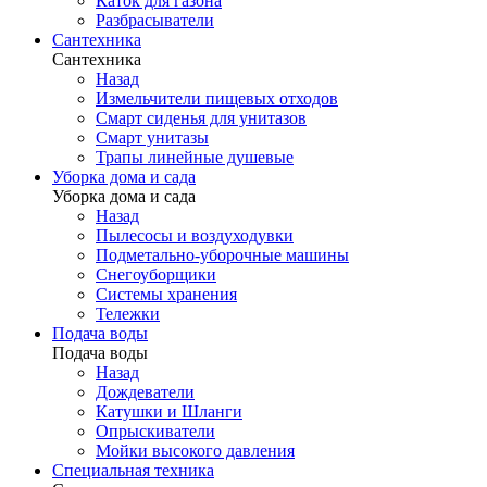
Каток для газона
Разбрасыватели
Сантехника
Сантехника
Назад
Измельчители пищевых отходов
Смарт сиденья для унитазов
Смарт унитазы
Трапы линейные душевые
Уборка дома и сада
Уборка дома и сада
Назад
Пылесосы и воздуходувки
Подметально-уборочные машины
Снегоуборщики
Системы хранения
Тележки
Подача воды
Подача воды
Назад
Дождеватели
Катушки и Шланги
Опрыскиватели
Мойки высокого давления
Специальная техника