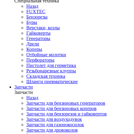
Специальная техника
Назад
FUXTEC
Бензорезы
Буры
Верстаки, козлы
Гайковерты
Генераторы
Дрели
Коперы
Отбойные молотки
Перфораторы
Пистолет для герметика
Резьбонарезные клуппы
Складская техника
Шланги пневматические
Запчасти
Запчасти
Назад
Запчасти для бензиновых генераторов
Запчасти для бензиновых коперов
Запчасти для бензорезов и гайковертов
Запчасти для воздуходувок
Запчасти для газонокосилок
Запчасти для дровоколов