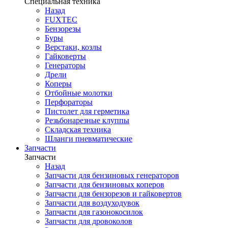
Специальная техника
Назад
FUXTEC
Бензорезы
Буры
Верстаки, козлы
Гайковерты
Генераторы
Дрели
Коперы
Отбойные молотки
Перфораторы
Пистолет для герметика
Резьбонарезные клуппы
Складская техника
Шланги пневматические
Запчасти
Запчасти
Назад
Запчасти для бензиновых генераторов
Запчасти для бензиновых коперов
Запчасти для бензорезов и гайковертов
Запчасти для воздуходувок
Запчасти для газонокосилок
Запчасти для дровоколов