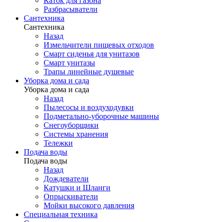
Каток для газона
Разбрасыватели
Сантехника
Сантехника
Назад
Измельчители пищевых отходов
Смарт сиденья для унитазов
Смарт унитазы
Трапы линейные душевые
Уборка дома и сада
Уборка дома и сада
Назад
Пылесосы и воздуходувки
Подметально-уборочные машины
Снегоуборщики
Системы хранения
Тележки
Подача воды
Подача воды
Назад
Дождеватели
Катушки и Шланги
Опрыскиватели
Мойки высокого давления
Специальная техника