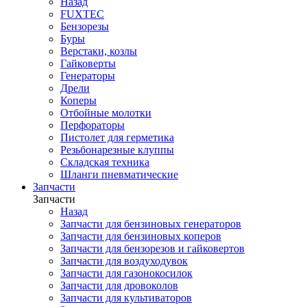
Назад
FUXTEC
Бензорезы
Буры
Верстаки, козлы
Гайковерты
Генераторы
Дрели
Коперы
Отбойные молотки
Перфораторы
Пистолет для герметика
Резьбонарезные клуппы
Складская техника
Шланги пневматические
Запчасти
Запчасти
Назад
Запчасти для бензиновых генераторов
Запчасти для бензиновых коперов
Запчасти для бензорезов и гайковертов
Запчасти для воздуходувок
Запчасти для газонокосилок
Запчасти для дровоколов
Запчасти для культиваторов