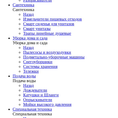
Разбрасыватели
Сантехника
Сантехника
Назад
Измельчители пищевых отходов
Смарт сиденья для унитазов
Смарт унитазы
Трапы линейные душевые
Уборка дома и сада
Уборка дома и сада
Назад
Пылесосы и воздуходувки
Подметально-уборочные машины
Снегоуборщики
Системы хранения
Тележки
Подача воды
Подача воды
Назад
Дождеватели
Катушки и Шланги
Опрыскиватели
Мойки высокого давления
Специальная техника
Специальная техника