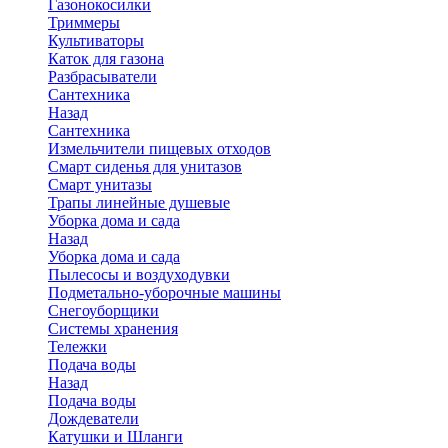
Газонокосилки
Триммеры
Культиваторы
Каток для газона
Разбрасыватели
Сантехника
Назад
Сантехника
Измельчители пищевых отходов
Смарт сиденья для унитазов
Смарт унитазы
Трапы линейные душевые
Уборка дома и сада
Назад
Уборка дома и сада
Пылесосы и воздуходувки
Подметально-уборочные машины
Снегоуборщики
Системы хранения
Тележки
Подача воды
Назад
Подача воды
Дождеватели
Катушки и Шланги