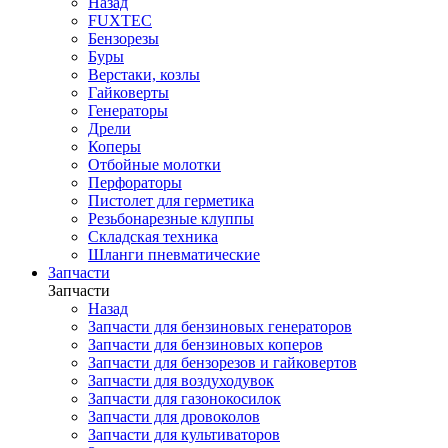
Назад
FUXTEC
Бензорезы
Буры
Верстаки, козлы
Гайковерты
Генераторы
Дрели
Коперы
Отбойные молотки
Перфораторы
Пистолет для герметика
Резьбонарезные клуппы
Складская техника
Шланги пневматические
Запчасти
Запчасти
Назад
Запчасти для бензиновых генераторов
Запчасти для бензиновых коперов
Запчасти для бензорезов и гайковертов
Запчасти для воздуходувок
Запчасти для газонокосилок
Запчасти для дровоколов
Запчасти для культиваторов