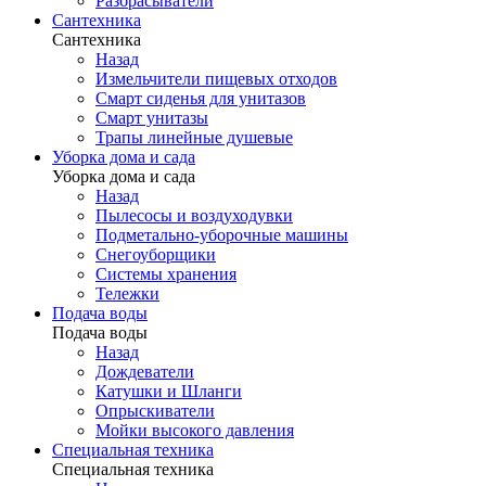
Разбрасыватели
Сантехника
Сантехника
Назад
Измельчители пищевых отходов
Смарт сиденья для унитазов
Смарт унитазы
Трапы линейные душевые
Уборка дома и сада
Уборка дома и сада
Назад
Пылесосы и воздуходувки
Подметально-уборочные машины
Снегоуборщики
Системы хранения
Тележки
Подача воды
Подача воды
Назад
Дождеватели
Катушки и Шланги
Опрыскиватели
Мойки высокого давления
Специальная техника
Специальная техника