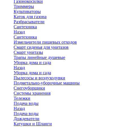
Газонокосилки
Триммеры
Культиваторы
Каток для газона
Разбрасыватели
Сантехника
Назад
Сантехника
Измельчители пищевых отходов
Смарт сиденья для унитазов
Смарт унитазы
Трапы линейные душевые
Уборка дома и сада
Назад
Уборка дома и сада
Пылесосы и воздуходувки
Подметально-уборочные машины
Снегоуборщики
Системы хранения
Тележки
Подача воды
Назад
Подача воды
Дождеватели
Катушки и Шланги