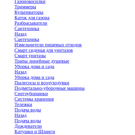
Газонокосилки
Триммеры
Культиваторы
Каток для газона
Разбрасыватели
Сантехника
Назад
Сантехника
Измельчители пищевых отходов
Смарт сиденья для унитазов
Смарт унитазы
Трапы линейные душевые
Уборка дома и сада
Назад
Уборка дома и сада
Пылесосы и воздуходувки
Подметально-уборочные машины
Снегоуборщики
Системы хранения
Тележки
Подача воды
Назад
Подача воды
Дождеватели
Катушки и Шланги