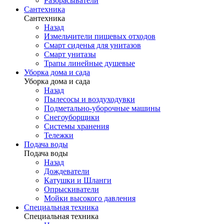
Разбрасыватели
Сантехника
Сантехника
Назад
Измельчители пищевых отходов
Смарт сиденья для унитазов
Смарт унитазы
Трапы линейные душевые
Уборка дома и сада
Уборка дома и сада
Назад
Пылесосы и воздуходувки
Подметально-уборочные машины
Снегоуборщики
Системы хранения
Тележки
Подача воды
Подача воды
Назад
Дождеватели
Катушки и Шланги
Опрыскиватели
Мойки высокого давления
Специальная техника
Специальная техника