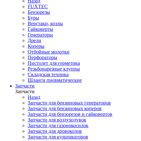
Назад
FUXTEC
Бензорезы
Буры
Верстаки, козлы
Гайковерты
Генераторы
Дрели
Коперы
Отбойные молотки
Перфораторы
Пистолет для герметика
Резьбонарезные клуппы
Складская техника
Шланги пневматические
Запчасти
Запчасти
Назад
Запчасти для бензиновых генераторов
Запчасти для бензиновых коперов
Запчасти для бензорезов и гайковертов
Запчасти для воздуходувок
Запчасти для газонокосилок
Запчасти для дровоколов
Запчасти для культиваторов