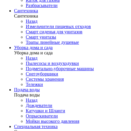
Каток для газона
Разбрасыватели
Сантехника
Сантехника
Назад
Измельчители пищевых отходов
Смарт сиденья для унитазов
Смарт унитазы
Трапы линейные душевые
Уборка дома и сада
Уборка дома и сада
Назад
Пылесосы и воздуходувки
Подметально-уборочные машины
Снегоуборщики
Системы хранения
Тележки
Подача воды
Подача воды
Назад
Дождеватели
Катушки и Шланги
Опрыскиватели
Мойки высокого давления
Специальная техника