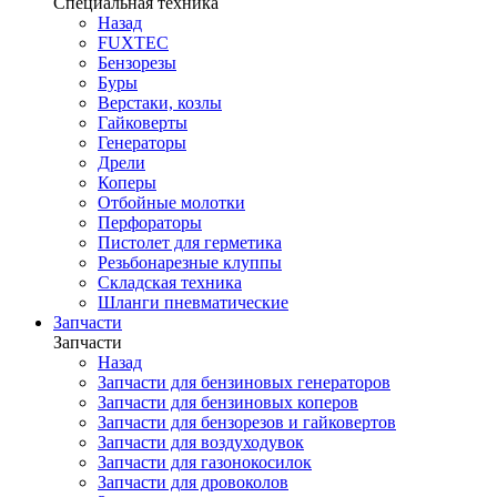
Специальная техника
Назад
FUXTEC
Бензорезы
Буры
Верстаки, козлы
Гайковерты
Генераторы
Дрели
Коперы
Отбойные молотки
Перфораторы
Пистолет для герметика
Резьбонарезные клуппы
Складская техника
Шланги пневматические
Запчасти
Запчасти
Назад
Запчасти для бензиновых генераторов
Запчасти для бензиновых коперов
Запчасти для бензорезов и гайковертов
Запчасти для воздуходувок
Запчасти для газонокосилок
Запчасти для дровоколов