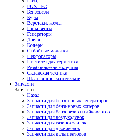
Назад
FUXTEC
Бензорезы
Буры
Верстаки, козлы
Гайковерты
Генераторы
Дрели
Коперы
Отбойные молотки
Перфораторы
Пистолет для герметика
Резьбонарезные клуппы
Складская техника
Шланги пневматические
Запчасти
Запчасти
Назад
Запчасти для бензиновых генераторов
Запчасти для бензиновых коперов
Запчасти для бензорезов и гайковертов
Запчасти для воздуходувок
Запчасти для газонокосилок
Запчасти для дровоколов
Запчасти для культиваторов