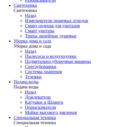
Разбрасыватели
Сантехника
Сантехника
Назад
Измельчители пищевых отходов
Смарт сиденья для унитазов
Смарт унитазы
Трапы линейные душевые
Уборка дома и сада
Уборка дома и сада
Назад
Пылесосы и воздуходувки
Подметально-уборочные машины
Снегоуборщики
Системы хранения
Тележки
Подача воды
Подача воды
Назад
Дождеватели
Катушки и Шланги
Опрыскиватели
Мойки высокого давления
Специальная техника
Специальная техника