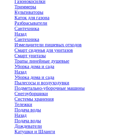
Газонокосилки
Триммеры
Культиваторы
Каток для газона
Разбрасыватели
Сантехника
Назад
Сантехника
Измельчители пищевых отходов
Смарт сиденья для унитазов
Смарт унитазы
Трапы линейные душевые
Уборка дома и сада
Назад
Уборка дома и сада
Пылесосы и воздуходувки
Подметально-уборочные машины
Снегоуборщики
Системы хранения
Тележки
Подача воды
Назад
Подача воды
Дождеватели
Катушки и Шланги