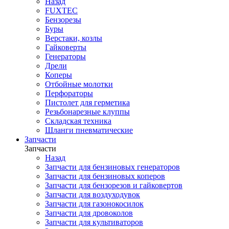
Назад
FUXTEC
Бензорезы
Буры
Верстаки, козлы
Гайковерты
Генераторы
Дрели
Коперы
Отбойные молотки
Перфораторы
Пистолет для герметика
Резьбонарезные клуппы
Складская техника
Шланги пневматические
Запчасти
Запчасти
Назад
Запчасти для бензиновых генераторов
Запчасти для бензиновых коперов
Запчасти для бензорезов и гайковертов
Запчасти для воздуходувок
Запчасти для газонокосилок
Запчасти для дровоколов
Запчасти для культиваторов