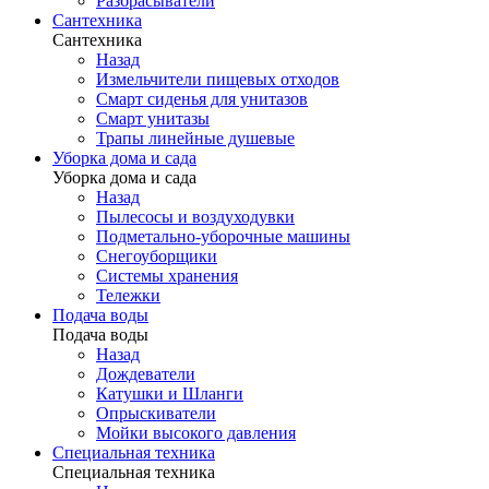
Разбрасыватели
Сантехника
Сантехника
Назад
Измельчители пищевых отходов
Смарт сиденья для унитазов
Смарт унитазы
Трапы линейные душевые
Уборка дома и сада
Уборка дома и сада
Назад
Пылесосы и воздуходувки
Подметально-уборочные машины
Снегоуборщики
Системы хранения
Тележки
Подача воды
Подача воды
Назад
Дождеватели
Катушки и Шланги
Опрыскиватели
Мойки высокого давления
Специальная техника
Специальная техника