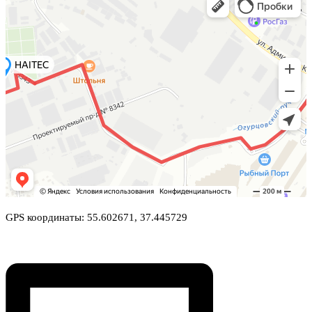
GPS координаты: 55.602671, 37.445729