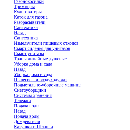
Газонокосилки
Триммеры
Культиваторы
Каток для газона
Разбрасыватели
Сантехника
Назад
Сантехника
Измельчители пищевых отходов
Смарт сиденья для унитазов
Смарт унитазы
Трапы линейные душевые
Уборка дома и сада
Назад
Уборка дома и сада
Пылесосы и воздуходувки
Подметально-уборочные машины
Снегоуборщики
Системы хранения
Тележки
Подача воды
Назад
Подача воды
Дождеватели
Катушки и Шланги