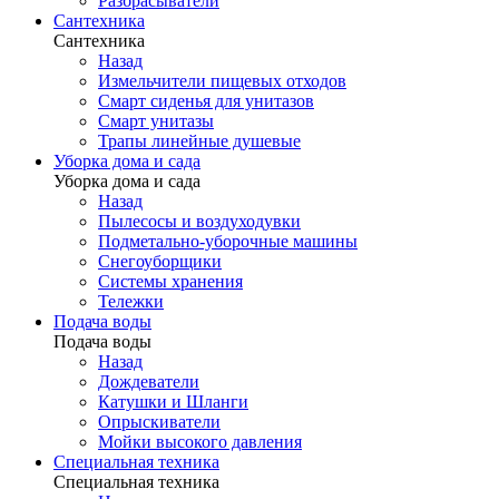
Разбрасыватели
Сантехника
Сантехника
Назад
Измельчители пищевых отходов
Смарт сиденья для унитазов
Смарт унитазы
Трапы линейные душевые
Уборка дома и сада
Уборка дома и сада
Назад
Пылесосы и воздуходувки
Подметально-уборочные машины
Снегоуборщики
Системы хранения
Тележки
Подача воды
Подача воды
Назад
Дождеватели
Катушки и Шланги
Опрыскиватели
Мойки высокого давления
Специальная техника
Специальная техника