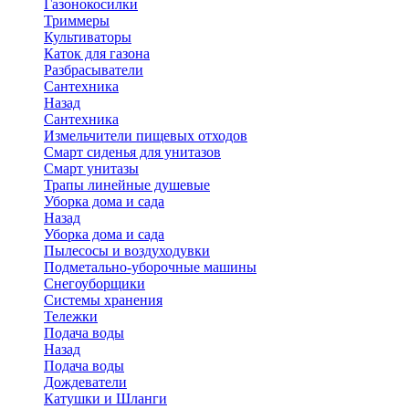
Газонокосилки
Триммеры
Культиваторы
Каток для газона
Разбрасыватели
Сантехника
Назад
Сантехника
Измельчители пищевых отходов
Смарт сиденья для унитазов
Смарт унитазы
Трапы линейные душевые
Уборка дома и сада
Назад
Уборка дома и сада
Пылесосы и воздуходувки
Подметально-уборочные машины
Снегоуборщики
Системы хранения
Тележки
Подача воды
Назад
Подача воды
Дождеватели
Катушки и Шланги