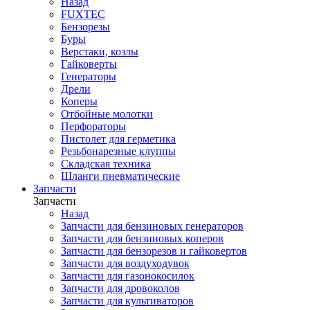
Назад
FUXTEC
Бензорезы
Буры
Верстаки, козлы
Гайковерты
Генераторы
Дрели
Коперы
Отбойные молотки
Перфораторы
Пистолет для герметика
Резьбонарезные клуппы
Складская техника
Шланги пневматические
Запчасти
Запчасти
Назад
Запчасти для бензиновых генераторов
Запчасти для бензиновых коперов
Запчасти для бензорезов и гайковертов
Запчасти для воздуходувок
Запчасти для газонокосилок
Запчасти для дровоколов
Запчасти для культиваторов